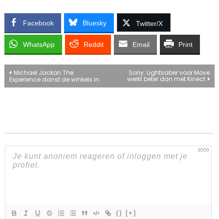
Facebook
Bluesky
Twitter/X
WhatsApp
Reddit
Email
Print
Bericht
Michael Jackon The
Sony: Lightsaber voor Move
werkt beter dan met Kinect
Experience danst de winkels in
navigatie
3000
{}
[+]