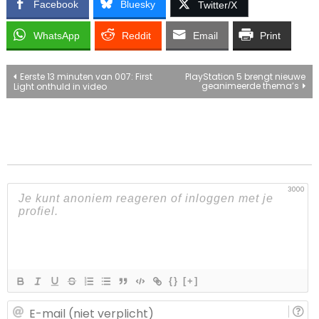
Facebook
Bluesky
Twitter/X
WhatsApp
Reddit
Email
Print
Bericht
Eerste 13 minuten van 007: First
PlayStation 5 brengt nieuwe
geanimeerde thema’s
Light onthuld in video
navigatie
3000
{}
[+]
E-