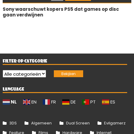
Sony waarschuwt kopers PS5 dat games op disc
gaan verdwijnen
FILTER OP CATEGORIE
LANGUAGE
NL
EN
FR
DE
PT
ES
3DS
Algemeen
Dual Screen
Evilgamerz
Feature
Films
Hardware
Internet