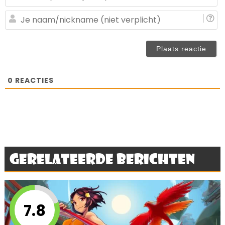
ma
(n
J
ve
n
(n
ve
0
REACTIES
Gerelateerde berichten
7.8