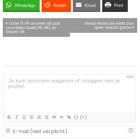
WhatsApp
Reddit
Email
Print
Bericht
Order 13 VR arriveert dit jaar
Media Molecule werkt aan
open-wereld game
voor Meta Quest, PS VR2 en
Steam VR
navigatie
3000
{}
[+]
E-
ma