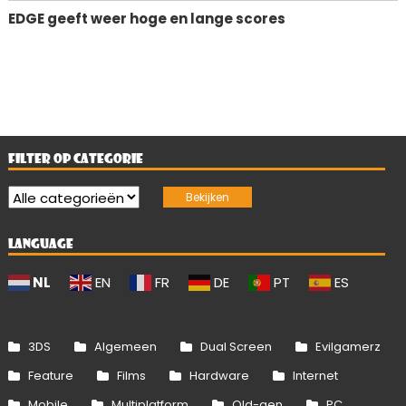
EDGE geeft weer hoge en lange scores
FILTER OP CATEGORIE
LANGUAGE
NL
EN
FR
DE
PT
ES
3DS
Algemeen
Dual Screen
Evilgamerz
Feature
Films
Hardware
Internet
Mobile
Multiplatform
Old-gen
PC