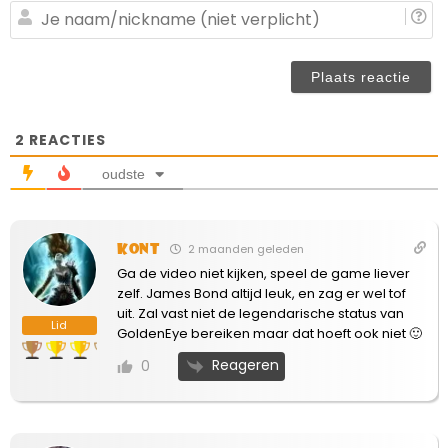
(n
J
ve
n
(n
ve
2
REACTIES
oudste
Kont
2 maanden geleden
Ga de video niet kijken, speel de game liever
zelf. James Bond altijd leuk, en zag er wel tof
uit. Zal vast niet de legendarische status van
Lid
GoldenEye bereiken maar dat hoeft ook niet 🙂
Reageren
0