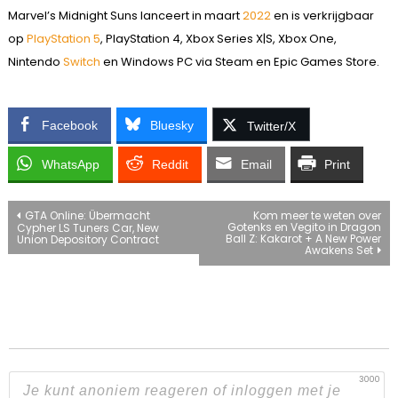
Marvel’s Midnight Suns lanceert in maart
2022
en is verkrijgbaar
op
PlayStation 5
, PlayStation 4, Xbox Series X|S, Xbox One,
Nintendo
Switch
en Windows PC via Steam en Epic Games Store.
Facebook
Bluesky
Twitter/X
WhatsApp
Reddit
Email
Print
Bericht
GTA Online: Übermacht
Kom meer te weten over
Gotenks en Vegito in Dragon
Cypher LS Tuners Car, New
Ball Z: Kakarot + A New Power
Union Depository Contract
navigatie
Awakens Set
3000