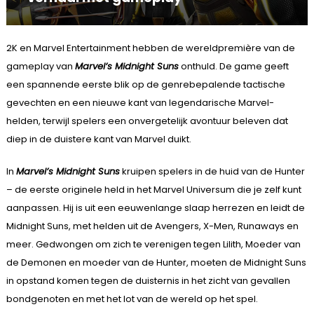
2K en Marvel Entertainment hebben de wereldpremière van de
gameplay van
Marvel’s Midnight Suns
onthuld. De game geeft
een spannende eerste blik op de genrebepalende tactische
gevechten en een nieuwe kant van legendarische Marvel-
helden, terwijl spelers een onvergetelijk avontuur beleven dat
diep in de duistere kant van Marvel duikt.
In
Marvel’s Midnight Suns
kruipen spelers in de huid van de Hunter
– de eerste originele held in het Marvel Universum die je zelf kunt
aanpassen. Hij is uit een eeuwenlange slaap herrezen en leidt de
Midnight Suns, met helden uit de Avengers, X-Men, Runaways en
meer. Gedwongen om zich te verenigen tegen Lilith, Moeder van
de Demonen en moeder van de Hunter, moeten de Midnight Suns
in opstand komen tegen de duisternis in het zicht van gevallen
bondgenoten en met het lot van de wereld op het spel.