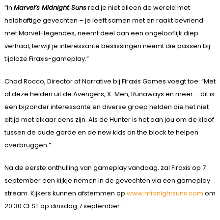
“In
Marvel’s Midnight Suns
red je niet alleen de wereld met
heldhaftige gevechten – je leeft samen met en raakt bevriend
met Marvel-legendes, neemt deel aan een ongelooflijk diep
verhaal, terwijl je interessante beslissingen neemt die passen bij
tijdloze Firaxis-gameplay.”
Chad Rocco, Director of Narrative bij Firaxis Games voegt toe: “Met
al deze helden uit de Avengers, X-Men, Runaways en meer – dit is
een bijzonder interessante en diverse groep helden die het niet
altijd met elkaar eens zijn. Als de Hunter is het aan jou om de kloof
tussen de oude garde en de new kids on the block te helpen
overbruggen.”
Na de eerste onthulling van gameplay vandaag, zal Firaxis op 7
september een kijkje nemen in de gevechten via een gameplay
stream. Kijkers kunnen afstemmen op
www.midnightsuns.com
om
20:30 CEST op dinsdag 7 september.