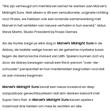
“We zijn verheugd om met Marvel samen te werken aan Marvel’s
Midnight Suns. Niet alleen is dit een sensationele, originele richting
voor Firaxis, we hebben ook een lonende samenwerking met
Marvel in het vertellen van nieuwe verhalen in hun wereld,” aldus
Steve Martin, Studio President bij Firaxis Games.
Als de Hunter begin je elke dag in
Marvel’s Midnight Suns
in de
Abbey, de laatste veilige haven en de geheime mystieke basis
tegen de demonische invloed van Lilith. Spelers kunnen zich vrij
door de Abbey bewegen vanuit een third-person “over-de-
schouder” perspectief en hun medehelden begroeten voordat
ze aan missies beginnen.
Marvel’s Midnight Suns
bevat een nieuw boeiend en diep
aanpasbaar gevechtssysteem dat slim denken beloont met
Super Hero flair. In
Marvel’s Midnight Suns
kiezen spelers
maximaal drie helden om mee te vechten en alle