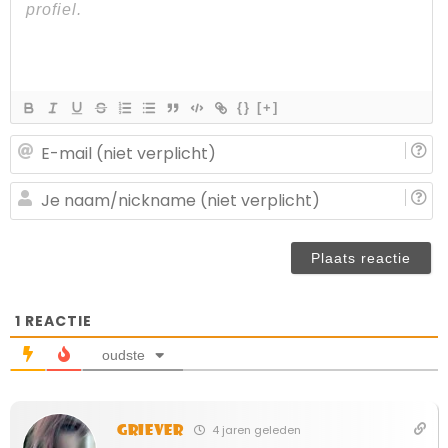
{}
[+]
E-
ma
(n
J
ve
n
(n
ve
1
REACTIE
oudste
Griever
4 jaren geleden