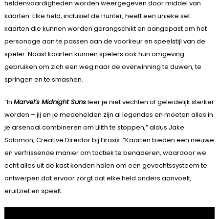
heldenvaardigheden worden weergegeven door middel van
kaarten. Elke held, inclusief de Hunter, heeft een unieke set
kaarten die kunnen worden gerangschikt en aangepast om het
personage aan te passen aan de voorkeur en speelstijl van de
speler. Naast kaarten kunnen spelers ook hun omgeving
gebruiken om zich een weg naar de overwinning te duwen, te
springen en te smashen.
“In
Marvel’s Midnight Suns
leer je niet vechten of geleidelijk sterker
worden – jij en je medehelden zijn al legendes en moeten alles in
je arsenaal combineren om Lilith te stoppen,” aldus Jake
Solomon, Creative Director bij Firaxis. “Kaarten bieden een nieuwe
en verfrissende manier om tactiek te benaderen, waardoor we
echt alles uit de kast konden halen om een gevechtssysteem te
ontwerpen dat ervoor zorgt dat elke held anders aanvoelt,
eruitziet en speelt.