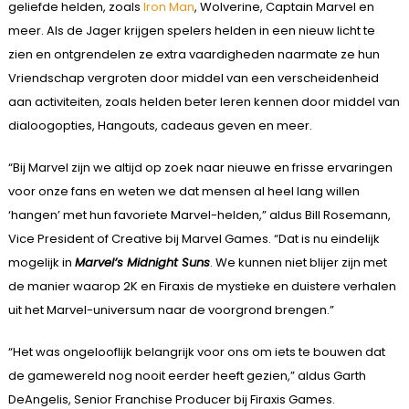
geliefde helden, zoals
Iron Man
, Wolverine, Captain Marvel en
meer. Als de Jager krijgen spelers helden in een nieuw licht te
zien en ontgrendelen ze extra vaardigheden naarmate ze hun
Vriendschap vergroten door middel van een verscheidenheid
aan activiteiten, zoals helden beter leren kennen door middel van
dialoogopties, Hangouts, cadeaus geven en meer.
“Bij Marvel zijn we altijd op zoek naar nieuwe en frisse ervaringen
voor onze fans en weten we dat mensen al heel lang willen
‘hangen’ met hun favoriete Marvel-helden,” aldus Bill Rosemann,
Vice President of Creative bij Marvel Games. “Dat is nu eindelijk
mogelijk in
Marvel’s Midnight Suns
. We kunnen niet blijer zijn met
de manier waarop 2K en Firaxis de mystieke en duistere verhalen
uit het Marvel-universum naar de voorgrond brengen.”
“Het was ongelooflijk belangrijk voor ons om iets te bouwen dat
de gamewereld nog nooit eerder heeft gezien,” aldus Garth
DeAngelis, Senior Franchise Producer bij Firaxis Games.