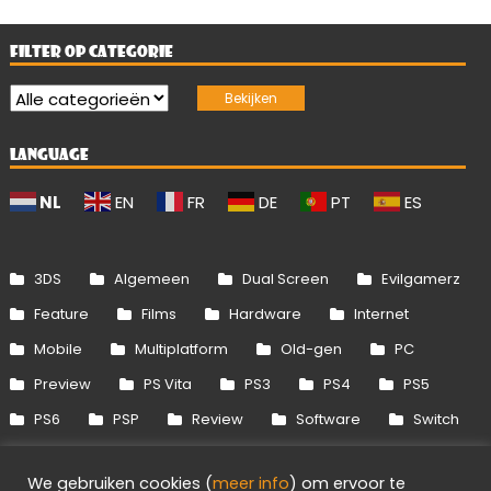
FILTER OP CATEGORIE
LANGUAGE
NL
EN
FR
DE
PT
ES
3DS
Algemeen
Dual Screen
Evilgamerz
Feature
Films
Hardware
Internet
Mobile
Multiplatform
Old-gen
PC
Preview
PS Vita
PS3
PS4
PS5
PS6
PSP
Review
Software
Switch
Switch 2
Uitgelicht
Wii
Wii U
We gebruiken cookies (
meer info
) om ervoor te
Xbox 360
Xbox One
Xbox Series