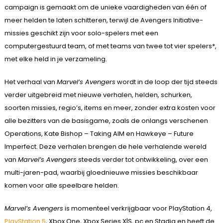
campaign is gemaakt om de unieke vaardigheden van één of
meer helden te laten schitteren, terwijl de Avengers Initiative-
missies geschikt zijn voor solo-spelers met een
computergestuurd team, of met teams van twee tot vier spelers*,
met elke held in je verzameling.
Het verhaal van
Marvel’s Avengers
wordt in de loop der tijd steeds
verder uitgebreid met nieuwe verhalen, helden, schurken,
soorten missies, regio’s, items en meer, zonder extra kosten voor
alle bezitters van de basisgame, zoals de onlangs verschenen
Operations, Kate Bishop – Taking AIM en Hawkeye – Future
Imperfect. Deze verhalen brengen de hele verhalende wereld
van
Marvel’s Avengers
steeds verder tot ontwikkeling, over een
multi-jaren-pad, waarbij gloednieuwe missies beschikbaar
komen voor alle speelbare helden.
Marvel’s Avengers
is momenteel verkrijgbaar voor PlayStation 4,
PlayStation 5
, Xbox One, Xbox Series X|S, pc en Stadia en heeft de