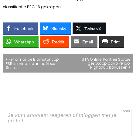
classificatie PEGI 16 gekregen.
Facebook
Bluesky
Twitter/X
WhatsApp
Reddit
Email
Print
Bericht
Performance Biomutant op
GTA Online: Panther Statue
gespot op Cayo Perico,
PS5 is minder dan op Xbox
Nightclub bonussen
Series
navigatie
3000