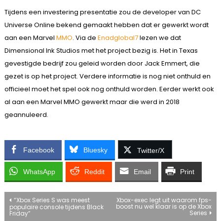
Tijdens een investering presentatie zou de developer van DC
Universe Online bekend gemaakt hebben dat er gewerkt wordt
aan een Marvel
MMO
. Via de
Enadglobal7
lezen we dat
Dimensional Ink Studios met het project bezig is. Het in Texas
gevestigde bedrijf zou geleid worden door Jack Emmert, die
gezet is op het project. Verdere informatie is nog niet onthuld en
officieel moet het spel ook nog onthuld worden. Eerder werkt ook
al aan een Marvel MMO gewerkt maar die werd in 2018
geannuleerd.
Facebook
Bluesky
Twitter/X
WhatsApp
Reddit
Email
Print
Bericht
“Xbox Series S was meest
Xbox-exec legt uit waarom fps-
boost nu wel klaar is op de Xbox
populaire console tijdens Black
Series
Friday”