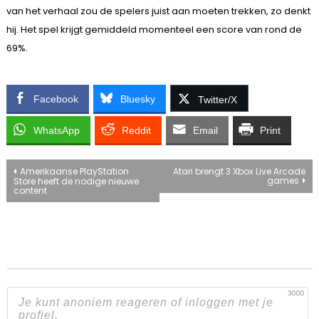
van het verhaal zou de spelers juist aan moeten trekken, zo denkt
hij. Het spel krijgt gemiddeld momenteel een score van rond de
69%.
Facebook
Bluesky
Twitter/X
WhatsApp
Reddit
Email
Print
Bericht
Amerikaanse PlayStation
Atari brengt 3 Xbox Live Arcade
games
Store heeft de nodige nieuwe
content
navigatie
3000