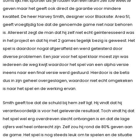
Soms lijkt het sportief als je fouten van een team zelf toe weet te
geven maar het geeft ook direct de garantie voor mindere
kwaliteit. De heer Harvey Smith, designer voor Blacksite: Area 51,
geeft vroegtijdig toe dat de genoemde game niet naar behoren
is. Allereerst zegt de man dat hij zelf niet echt geïnteresseerd was
in het project en dat hij met 2 games tegelijk bezig is geweest. Het
spel is daardoor nogal afgeraffeld en werd geteisterd door
diverse problemen. Een jaar voor het spel klaar moest zijn was
iedereen de weg kwijt waardoor het spel van een alpha versie
ineens naar een final versie werd gestuurd. Hierdoor is de beta
dus in zijn geheel overgeslagen, waardoor niet echt omgekeken
is naar het spel en de werking ervan.
Smith geeft toe dat de schuld bij hem zelf ligt. Hij vindt dat hij
verantwoordelijk is voor het geleverde resultaat. Toch vindt hij dat
het spel wel erg overdreven slecht ontvangen is en dat de lage
cijfers wel heel onterecht zijn. Zelf zou hij rond de 80% geven aan
de game. Het spel is nog steeds leuk om te spelen en de situatie