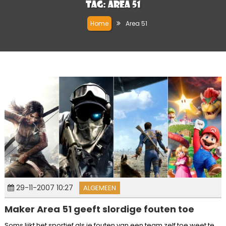
Tag:
Area 51
Home
Area 51
29-11-2007 10:27
ALGEMEEN
Maker Area 51 geeft slordige fouten toe
Soms lijkt het sportief als je fouten van een team zelf toe weet te