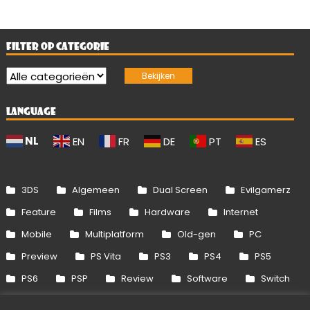
FILTER OP CATEGORIE
LANGUAGE
NL
EN
FR
DE
PT
ES
3DS
Algemeen
Dual Screen
Evilgamerz
Feature
Films
Hardware
Internet
Mobile
Multiplatform
Old-gen
PC
Preview
PS Vita
PS3
PS4
PS5
PS6
PSP
Review
Software
Switch
Switch 2
Uitgelicht
Wii
Wii U