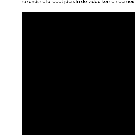
razendsnelle laadtijden. In de video komen gamesv