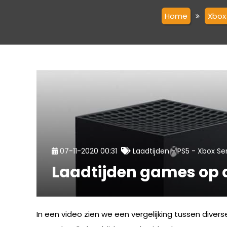
Home
Xbox
-
-
07-11-2020 00:31
Laadtijden
PS5
Xbox Ser
Laadtijden games op d
In een video zien we een vergelijking tussen diver