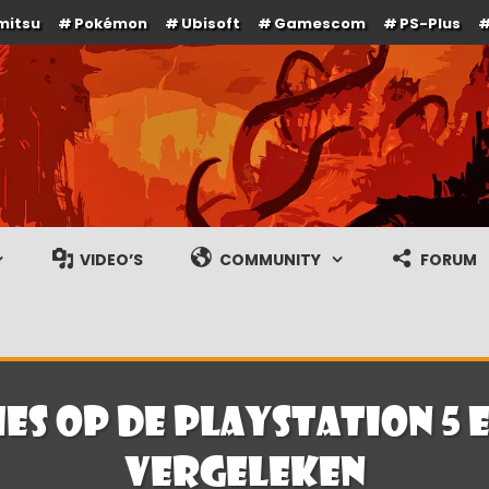
mitsu
Pokémon
Ubisoft
Gamescom
PS-Plus
e en gameplay streams
VIDEO’S
COMMUNITY
FORUM
es op de PlayStation 5 e
vergeleken