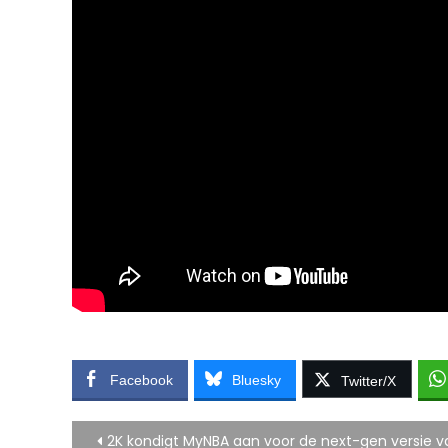
Facebook
Bluesky
Twitter/X
Bericht
2K kondigt MyNBA aan voor de next-gen versie v