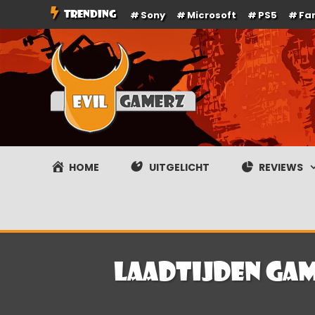
Ga
TRENDING
Sony
Microsoft
PS5
Fa
naar
de
inhoud
Evilgamerz
Het meest interessante game nieuws, reviews, coverag
HOME
UITGELICHT
REVIEWS
Laadtijden gam