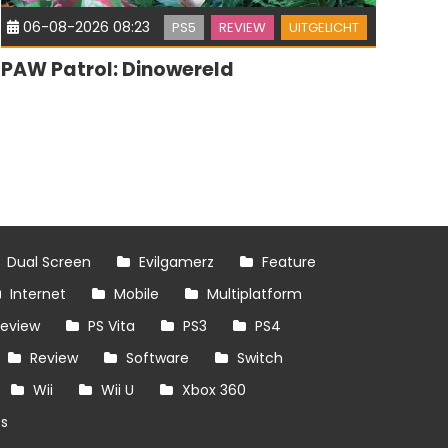
06-08-2026 08:23
PS5
REVIEW
UITGELICHT
PAW Patrol: Dinowereld
Dual Screen
Evilgamerz
Feature
Internet
Mobile
Multiplatform
review
PS Vita
PS3
PS4
Review
Software
Switch
Wii
Wii U
Xbox 360
es