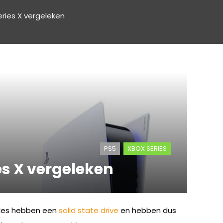
ries X vergeleken
PS5
XBOX SERIES
es X vergeleken
oles hebben een
solid state drive
en hebben dus