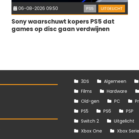
06-08-2026 09:50
PS5
UITGELICHT
Sony waarschuwt kopers PS5 dat
games op disc gaan verdwijnen
3DS
Algemeen
Films
Hardware
Old-gen
PC
P
PS5
PS6
PSP
Switch 2
Uitgelicht
S
Xbox One
Xbox Seri