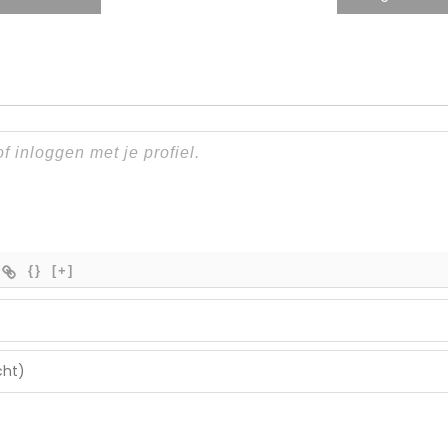
{}
[+]