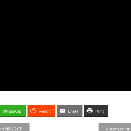
WhatsApp
Reddit
Email
Print
an NBA 2K21
Negen minut