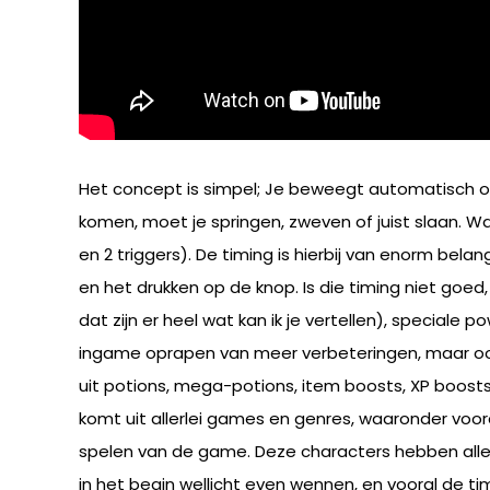
Het concept is simpel; Je beweegt automatisch ove
komen, moet je springen, zweven of juist slaan. Wan
en 2 triggers). De timing is hierbij van enorm be
en het drukken op de knop. Is die timing niet goed, 
dat zijn er heel wat kan ik je vertellen), speciale
ingame oprapen van meer verbeteringen, maar oo
uit potions, mega-potions, item boosts, XP boosts
komt uit allerlei games en genres, waaronder voo
spelen van de game. Deze characters hebben allemaa
in het begin wellicht even wennen, en vooral de ti