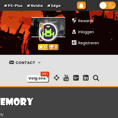
PS-Plus
Nvidia
Edge
Rewards
Inloggen
Registreren
0
0
CONTACT
Volg ons:
Memory
ry