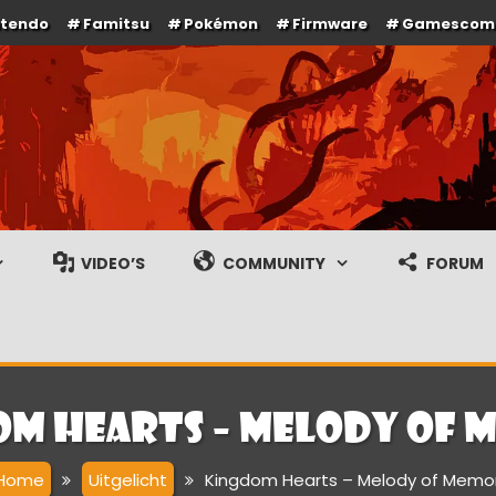
ntendo
Famitsu
Pokémon
Firmware
Gamescom
e en gameplay streams
VIDEO’S
COMMUNITY
FORUM
om Hearts – Melody of 
Home
Uitgelicht
Kingdom Hearts – Melody of Memo