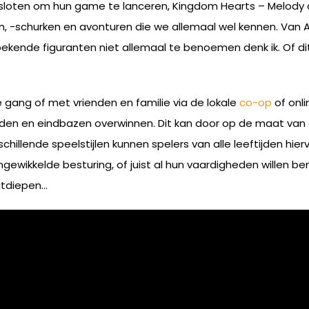
 besloten om hun game te lanceren, Kingdom Hearts – Melod
, -schurken en avonturen die we allemaal wel kennen. Van Al
ekende figuranten niet allemaal te benoemen denk ik. Of dit
 gang of met vrienden en familie via de lokale
co-op
of onl
nden en eindbazen overwinnen. Dit kan door op de maat van 
hillende speelstijlen kunnen spelers van alle leeftijden hier
ingewikkelde besturing, of juist al hun vaardigheden wille
uitdiepen…