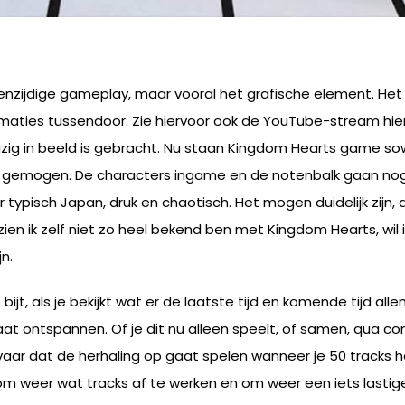
zijdige gameplay, maar vooral het grafische element. Het sp
nimaties tussendoor. Zie hiervoor ook de YouTube-stream hie
azig in beeld is gebracht. Nu staan Kingdom Hearts game so
 gemogen. De characters ingame en de notenbalk gaan nog 
er typisch Japan, druk en chaotisch. Het mogen duidelijk zijn
 ik zelf niet zo heel bekend ben met Kingdom Hearts, wil ik
n.
, als je bekijkt wat er de laatste tijd en komende tijd alle
laat ontspannen. Of je dit nu alleen speelt, of samen, qua co
 gevaar dat de herhaling op gaat spelen wanneer je 50 tracks 
m weer wat tracks af te werken en om weer een iets lastige