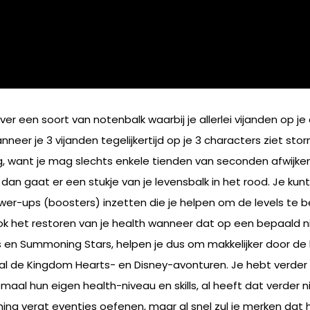
r een soort van notenbalk waarbij je allerlei vijanden op j
neer je 3 vijanden tegelijkertijd op je 3 characters ziet sto
lang, want je mag slechts enkele tienden van seconden afwi
dan gaat er een stukje van je levensbalk in het rood. Je kunt i
 power-ups (boosters) inzetten die je helpen om de levels te
k het restoren van je health wanneer dat op een bepaald 
 en Summoning Stars, helpen je dus om makkelijker door de l
ral de Kingdom Hearts- en Disney-avonturen. Je hebt verde
l hun eigen health-niveau en skills, al heeft dat verder ni
ming vergt eventjes oefenen, maar al snel zul je merken dat 