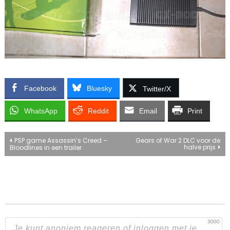
Facebook
Bluesky
Twitter/X
WhatsApp
Reddit
Email
Print
Bericht
PSP game Assassin’s Creed –
Gears of War 2 DLC voor de
halve prijs
Bloodlines in een trailer
navigatie
3000