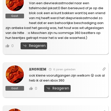
Van een dievrieskastmodel naar een
tafelmodel ijskast:D Ben benieuwd of je op die
blok ook een ei kunt bakken want bij een vriend
Gast
van mij heeft werd het diepvrieskastmodel zo
heet dat er een behoorlijke beschadiging aan
zijn antieke kast het gevolg was, het hout was wit uitgeslagen
van de hitte . ::o Misschien zijn nu sommige 360 bezitters op
hun teentjes getrapt maar het is wel de waarheid;)
Reageren
0
Anoniem
6 jaren geleden
ook kleine vooruitgangen zijn welkom 😛 ook al
heb ik al een xbox 360
Reageren
0
Gast