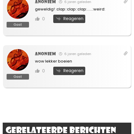
Anoniem
6 jaren geleden
geweldig! :clap::clap::clap:……:weird:
Reageren
0
Gast
Anoniem
6 jaren geleden
wow lekker boeien
Reageren
0
Gast
Gerelateerde berichten