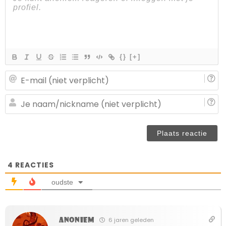
{}
[+]
E-
ma
(n
J
ve
n
(n
ve
4
REACTIES
oudste
Anoniem
6 jaren geleden