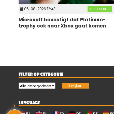
06-08-2026 12:43
XBOX SERIES
Microsoft bevestigt dat Platinum-
trophy ook naar Xbox gaat komen
FILTER OP CATEGORIE
LANGUAGE
1
NL
EN
FR
DE
PT
E