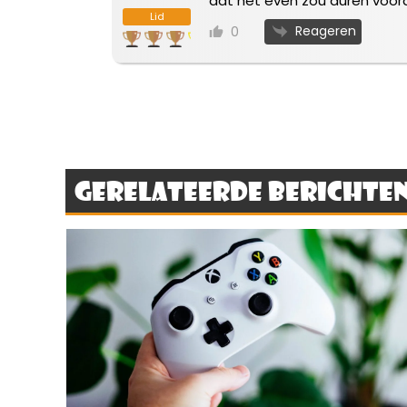
dat het even zou duren voorda
Lid
Reageren
0
Gerelateerde berichte