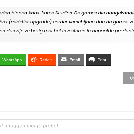
nden binnen Xbox Game Studios. De games die aangekondigd w
box (mid-tier upgrade) eerder verschijnen dan de games zelf
en dus zijn ze bezig met het investeren in bepaalde product
WhatsApp
Reddit
Email
Print
U