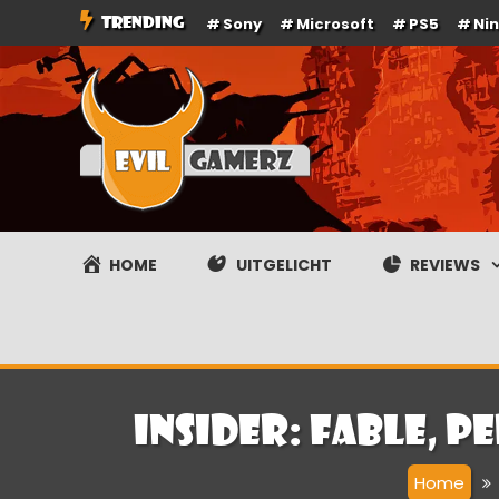
Ga
TRENDING
Sony
Microsoft
PS5
Ni
naar
de
inhoud
Evilgamerz
Het meest interessante game nieuws, reviews, coverag
HOME
UITGELICHT
REVIEWS
Insider: Fable, 
Home