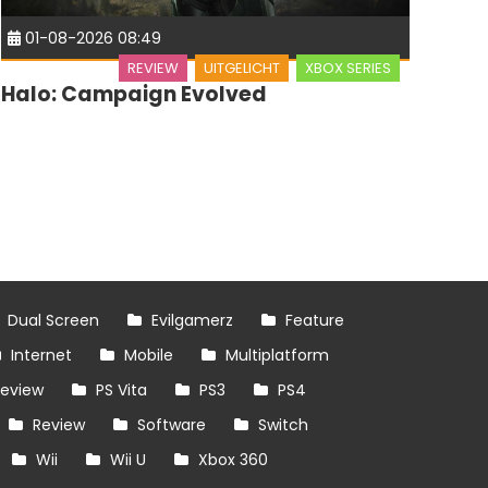
01-08-2026 08:49
REVIEW
UITGELICHT
XBOX SERIES
Halo: Campaign Evolved
Dual Screen
Evilgamerz
Feature
Internet
Mobile
Multiplatform
review
PS Vita
PS3
PS4
Review
Software
Switch
Wii
Wii U
Xbox 360