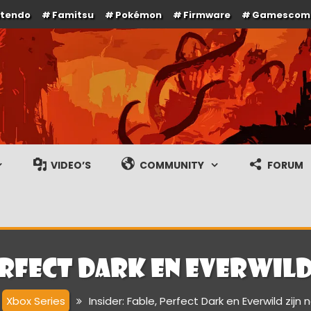
ntendo
Famitsu
Pokémon
Firmware
Gamescom
e en gameplay streams
VIDEO’S
COMMUNITY
FORUM
Perfect Dark en Everwild
Xbox Series
Insider: Fable, Perfect Dark en Everwild zijn