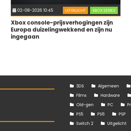
02-08-2026 10:45
UITGELICHT
XBOX SERIES
Xbox console-prijsverhogingen zijn
Europa duizelingwekkend en zijn nu
ingegaan
3DS
Algemeen
Films
Hardware
Old-gen
PC
P
PS5
PS6
PSP
Switch 2
Uitgelicht
S