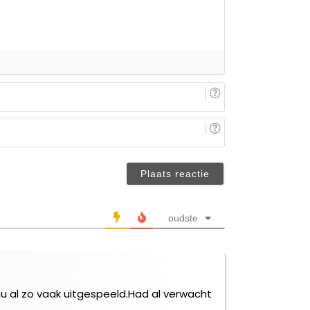
E-
mail
(niet
Je
verplicht)
naam/nickname
(niet
verplicht)
oudste
nu al zo vaak uitgespeeld.Had al verwacht