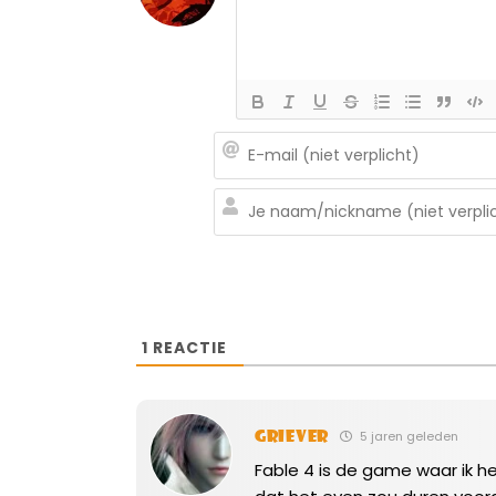
1
REACTIE
Griever
5 jaren geleden
Fable 4 is de game waar ik h