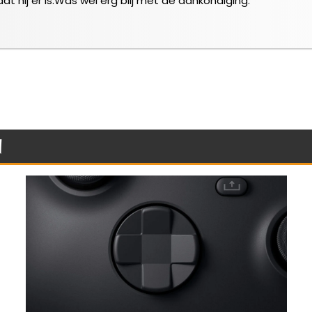
t hij er is.Was wel erg blij met de aankondiging.
n