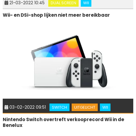
21-03-2022 10:45
DUAL SCREEN
WII
Wii- en DSi-shop lijken niet meer bereikbaar
03-02-2022 09:51
SWITCH
UITGELICHT
WII
Nintendo Switch overtreft verkooprecord Wii in de
Benelux