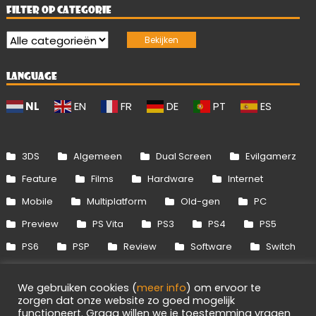
FILTER OP CATEGORIE
LANGUAGE
NL
EN
FR
DE
PT
ES
3DS
Algemeen
Dual Screen
Evilgamerz
Feature
Films
Hardware
Internet
Mobile
Multiplatform
Old-gen
PC
Preview
PS Vita
PS3
PS4
PS5
PS6
PSP
Review
Software
Switch
Switch 2
Uitgelicht
Wii
Wii U
We gebruiken cookies (
meer info
) om ervoor te
Xbox 360
Xbox One
Xbox Series
zorgen dat onze website zo goed mogelijk
functioneert. Graag willen we je toestemming vragen