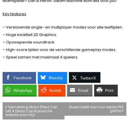
teamspeler? Dan is Heron: Steam Machine echt iets voor jou!
Key features
– Verslavende single- en multiplayer modes voor alle leeftijden.
– Hoge kwaliteit 2D Graphics.
– Opzwepende soundtrack.
– High-score lijsten voor de verschillende gameplay modes.
– Speel samen met maximaal 4 spelers.
Facebook
Bluesky
Twitter/X
WhatsApp
Reddit
Email
Print
Bericht
Vermelding Mass Effect 2 en
Xseed werkt aan hun eerste PS3
game
Left 4 Dead 2 op Russische
website was fout
navigatie