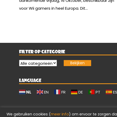
aankomende vrijdag, 16 Oktober, beschikbaar zijn
voor Wii gamers in heel Europa. Dit...
FILTER OP CATEGORIE
LANGUAGE
NL
EN
FR
DE
PT
E
We gebruiken cookies (
meer info
) om ervoor te zorgen da