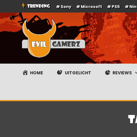
Ga
TRENDING
Sony
Microsoft
PS5
Ni
naar
de
inhoud
Evilgamerz
Het meest interessante game nieuws, reviews, coverag
HOME
UITGELICHT
REVIEWS
T