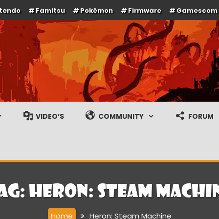
ntendo
Famitsu
Pokémon
Firmware
Gamescom
e en gameplay streams
VIDEO’S
COMMUNITY
FORUM
ag:
Heron: Steam Machi
Home
Heron: Steam Machine