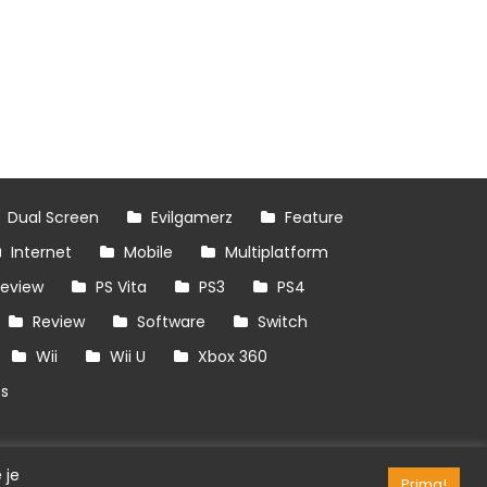
Dual Screen
Evilgamerz
Feature
Internet
Mobile
Multiplatform
review
PS Vita
PS3
PS4
Review
Software
Switch
Wii
Wii U
Xbox 360
es
 je
Prima!