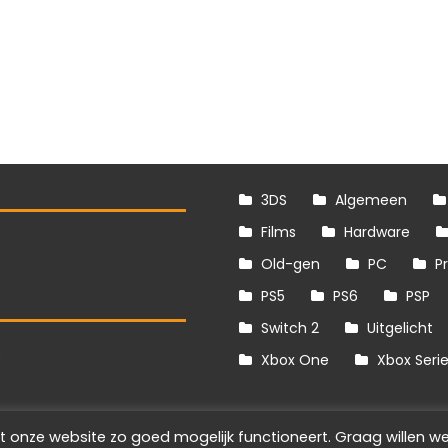
3DS
Algemeen
Films
Hardware
Old-gen
PC
P
PS5
PS6
PSP
Switch 2
Uitgelicht
S
Xbox One
Xbox Seri
t onze website zo goed mogelijk functioneert. Graag willen we