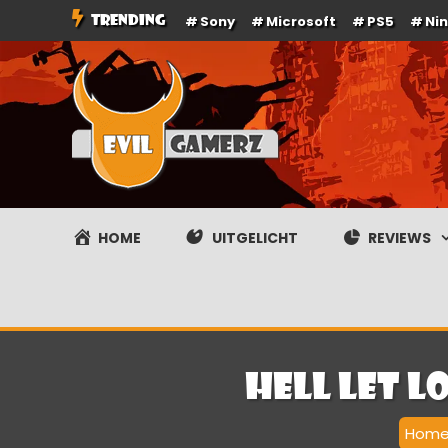
Ga
TRENDING
Sony
Microsoft
PS5
Ni
naar
de
inhoud
Evilgamerz
Het meest interessante game nieuws, reviews, coverag
HOME
UITGELICHT
REVIEWS
Hell Let L
Hom