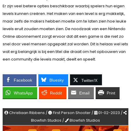
Er zijn veel betere opties beschikbaar waarbij spelers hun eigen
levels kunnen creëren. Het maken van een level is erg makkelijk,
maar zelfs de makers hebben moeite om te laten zien hoe leuke
levels eruit zouden moeten zien. De noodzaak van een Nintendo
Online abonnement zorgt ervoor dat dit een game is die niet zo
snel door veel mensen opgepakt zal worden. Dit is helaas wel iets
wat erg belangrijk is bij een titel die draait om het opbouwen van
een community die levels maakt, deelt en speelt.
Facebook
Bluesky
Twitter/X
WhatsApp
Reddit
Email
Print
Christiaan Ribbens /
First Person Shooter /
01-02-2023 /
Blowfish Studios /
Blowfish Studios