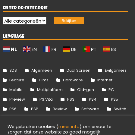
FILTER OP CATEGORIE
LANGUAGE
NL
EN
FR
DE
PT
ES
3DS
Algemeen
Dual Screen
Evilgamerz
Feature
Films
Hardware
Internet
Mobile
Multiplatform
Old-gen
PC
Preview
PS Vita
PS3
PS4
PS5
PS6
PSP
Review
Software
Switch
Switch 2
Uitgelicht
Wii
Wii U
We gebruiken cookies (
meer info
) om ervoor te
Xbox 360
Xbox One
Xbox Series
zorgen dat onze website zo goed mogelijk