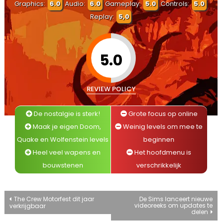
Graphics:
6.0
Audio:
6.0
Gameplay:
5.0
Controls:
5.0
Replay:
5,0
5.0
REVIEW POLICY
De nostalgie is sterk!
Grote focus op online
Maak je eigen Doom,
Weinig levels om mee te
Quake en Wolfenstein levels
beginnen
Heel veel wapens en
Het hoofdmenu is
bouwstenen
verschrikkelijk
Bericht
The Crew Motorfest dit jaar
De Sims lanceert nieuwe
videoreeks om updates te
verkrijgbaar
delen
navigatie