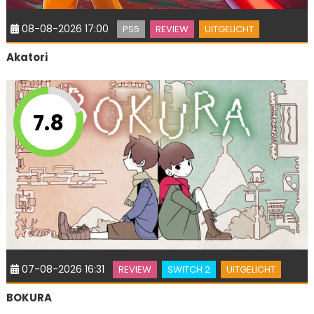
08-08-2026 17:00
PS5
REVIEW
UITGELICHT
Akatori
7.8
07-08-2026 16:31
REVIEW
SWITCH 2
UITGELICHT
BOKURA