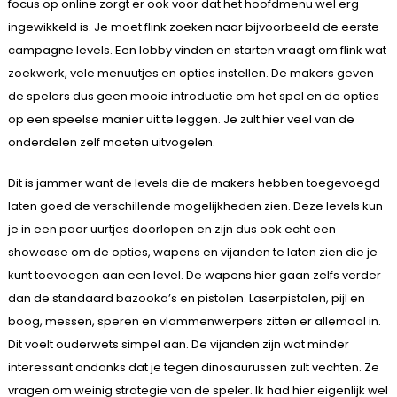
focus op online zorgt er ook voor dat het hoofdmenu wel erg
ingewikkeld is. Je moet flink zoeken naar bijvoorbeeld de eerste
campagne levels. Een lobby vinden en starten vraagt om flink wat
zoekwerk, vele menuutjes en opties instellen. De makers geven
de spelers dus geen mooie introductie om het spel en de opties
op een speelse manier uit te leggen. Je zult hier veel van de
onderdelen zelf moeten uitvogelen.
Dit is jammer want de levels die de makers hebben toegevoegd
laten goed de verschillende mogelijkheden zien. Deze levels kun
je in een paar uurtjes doorlopen en zijn dus ook echt een
showcase om de opties, wapens en vijanden te laten zien die je
kunt toevoegen aan een level. De wapens hier gaan zelfs verder
dan de standaard bazooka’s en pistolen. Laserpistolen, pijl en
boog, messen, speren en vlammenwerpers zitten er allemaal in.
Dit voelt ouderwets simpel aan. De vijanden zijn wat minder
interessant ondanks dat je tegen dinosaurussen zult vechten. Ze
vragen om weinig strategie van de speler. Ik had hier eigenlijk wel