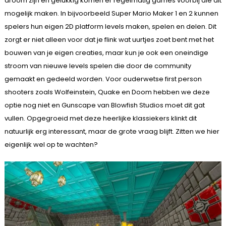
droom zijn en gelukkig komen er regelmatig games voorbij die dit
mogelijk maken. In bijvoorbeeld Super Mario Maker 1 en 2 kunnen
spelers hun eigen 2D platform levels maken, spelen en delen. Dit
zorgt er niet alleen voor dat je flink wat uurtjes zoet bent met het
bouwen van je eigen creaties, maar kun je ook een oneindige
stroom van nieuwe levels spelen die door de community
gemaakt en gedeeld worden. Voor ouderwetse first person
shooters zoals Wolfeinstein, Quake en Doom hebben we deze
optie nog niet en Gunscape van Blowfish Studios moet dit gat
vullen. Opgegroeid met deze heerlijke klassiekers klinkt dit
natuurlijk erg interessant, maar de grote vraag blijft. Zitten we hier
eigenlijk wel op te wachten?