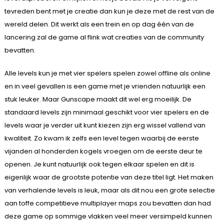
tevreden bent met je creatie dan kun je deze met de rest van de
wereld delen. Dit werkt als een trein en op dag één van de
lancering zal de game al flink wat creaties van de community
bevatten.
Alle levels kun je met vier spelers spelen zowel offline als online
en in veel gevallen is een game met je vrienden natuurlijk een
stuk leuker. Maar Gunscape maakt dit wel erg moeilijk. De
standaard levels zijn minimaal geschikt voor vier spelers en de
levels waar je verder uit kunt kiezen zijn erg wissel vallend van
kwaliteit. Zo kwam ik zelfs een level tegen waarbij de eerste
vijanden al honderden kogels vroegen om de eerste deur te
openen. Je kunt natuurlijk ook tegen elkaar spelen en dit is
eigenlijk waar de grootste potentie van deze titel ligt. Het maken
van verhalende levels is leuk, maar als dit nou een grote selectie
aan toffe competitieve multiplayer maps zou bevatten dan had
deze game op sommige vlakken veel meer versimpeld kunnen