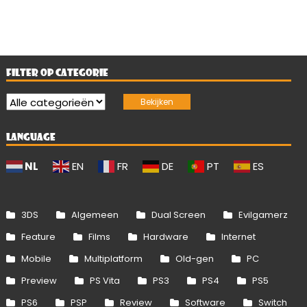
FILTER OP CATEGORIE
LANGUAGE
NL
EN
FR
DE
PT
ES
3DS
Algemeen
Dual Screen
Evilgamerz
Feature
Films
Hardware
Internet
Mobile
Multiplatform
Old-gen
PC
Preview
PS Vita
PS3
PS4
PS5
PS6
PSP
Review
Software
Switch