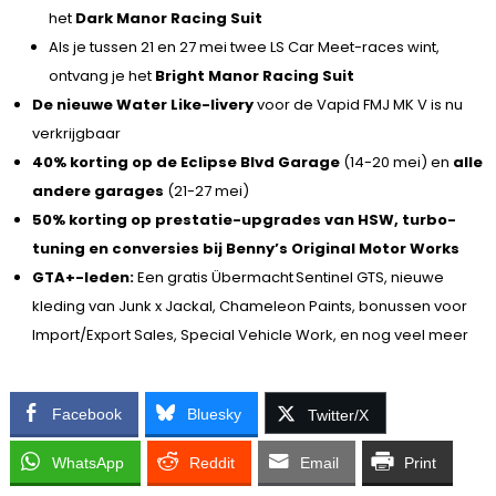
het
Dark Manor Racing Suit
Als je tussen 21 en 27 mei twee LS Car Meet-races wint,
ontvang je het
Bright Manor Racing Suit
De nieuwe Water Like-livery
voor de Vapid FMJ MK V is nu
verkrijgbaar
40% korting op de Eclipse Blvd Garage
(14-20 mei) en
alle
andere garages
(21-27 mei)
50% korting op prestatie-upgrades van HSW, turbo-
tuning en conversies bij Benny’s Original Motor Works
GTA+-leden:
Een gratis Übermacht Sentinel GTS, nieuwe
kleding van Junk x Jackal, Chameleon Paints, bonussen voor
Import/Export Sales, Special Vehicle Work, en nog veel meer
Facebook
Bluesky
Twitter/X
WhatsApp
Reddit
Email
Print