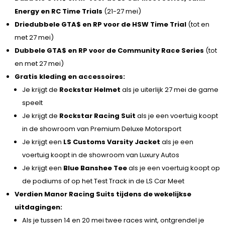
Energy en RC Time Trials
(21-27 mei)
Driedubbele GTA$ en RP voor de HSW Time Trial
(tot en
met 27 mei)
Dubbele GTA$ en RP voor de Community Race Series
(tot
en met 27 mei)
Gratis kleding en accessoires:
Je krijgt de
Rockstar Helmet
als je uiterlijk 27 mei de game
speelt
Je krijgt de
Rockstar Racing Suit
als je een voertuig koopt
in de showroom van Premium Deluxe Motorsport
Je krijgt een
LS Customs Varsity Jacket
als je een
voertuig koopt in de showroom van Luxury Autos
Je krijgt een
Blue Banshee Tee
als je een voertuig koopt op
de podiums of op het Test Track in de LS Car Meet
Verdien Manor Racing Suits tijdens de wekelijkse
uitdagingen:
Als je tussen 14 en 20 mei twee races wint, ontgrendel je