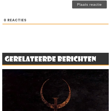
ve
0
REACTIES
Gerelateerde berichten