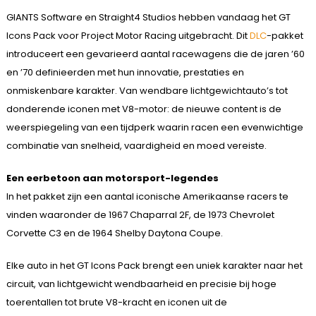
GIANTS Software en Straight4 Studios hebben vandaag het GT
Icons Pack voor Project Motor Racing uitgebracht. Dit
DLC
-pakket
introduceert een gevarieerd aantal racewagens die de jaren ’60
en ’70 definieerden met hun innovatie, prestaties en
onmiskenbare karakter. Van wendbare lichtgewichtauto’s tot
donderende iconen met V8-motor: de nieuwe content is de
weerspiegeling van een tijdperk waarin racen een evenwichtige
combinatie van snelheid, vaardigheid en moed vereiste.
Een eerbetoon aan motorsport-legendes
In het pakket zijn een aantal iconische Amerikaanse racers te
vinden waaronder de 1967 Chaparral 2F, de 1973 Chevrolet
Corvette C3 en de 1964 Shelby Daytona Coupe.
Elke auto in het GT Icons Pack brengt een uniek karakter naar het
circuit, van lichtgewicht wendbaarheid en precisie bij hoge
toerentallen tot brute V8-kracht en iconen uit de