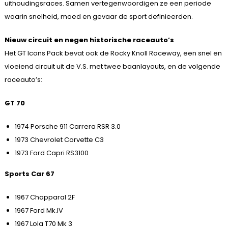
uithoudingsraces. Samen vertegenwoordigen ze een periode
waarin snelheid, moed en gevaar de sport definieerden.
Nieuw circuit en negen historische raceauto’s
Het GT Icons Pack bevat ook de Rocky Knoll Raceway, een snel en
vloeiend circuit uit de V.S. met twee baanlayouts, en de volgende
raceauto’s:
GT 70
1974 Porsche 911 Carrera RSR 3.0
1973 Chevrolet Corvette C3
1973 Ford Capri RS3100
Sports Car 67
1967 Chapparal 2F
1967 Ford Mk.IV
1967 Lola T70 Mk 3