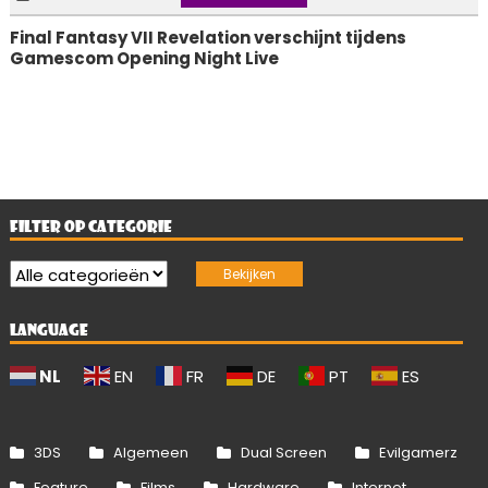
Final Fantasy VII Revelation verschijnt tijdens
Gamescom Opening Night Live
FILTER OP CATEGORIE
LANGUAGE
NL
EN
FR
DE
PT
ES
3DS
Algemeen
Dual Screen
Evilgamerz
Feature
Films
Hardware
Internet