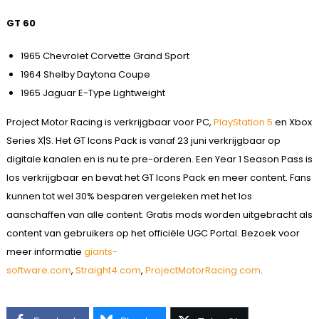
GT 60
1965 Chevrolet Corvette Grand Sport
1964 Shelby Daytona Coupe
1965 Jaguar E-Type Lightweight
Project Motor Racing is verkrijgbaar voor PC,
PlayStation 5
en Xbox
Series X|S. Het GT Icons Pack is vanaf 23 juni verkrijgbaar op
digitale kanalen en is nu te pre-orderen. Een Year 1 Season Pass is
los verkrijgbaar en bevat het GT Icons Pack en meer content. Fans
kunnen tot wel 30% besparen vergeleken met het los
aanschaffen van alle content. Gratis mods worden uitgebracht als
content van gebruikers op het officiële UGC Portal. Bezoek voor
meer informatie
giants-
software.com
,
Straight4.com
,
ProjectMotorRacing.com
.