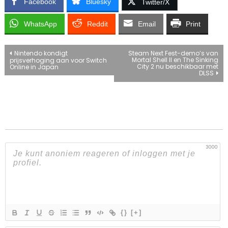
Facebook
Bluesky
Twitter/X
WhatsApp
Reddit
Email
Print
Bericht
Nintendo kondigt
Steam Next Fest-demo’s van
Mortal Shell II en The Sinking
prijsverhoging aan voor Switch
City 2 nu beschikbaar met
Online in Japan
navigatie
DLSS
3000
{}
[+]