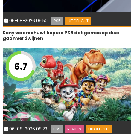
06-08-2026 09:50
PS5
UITGELICHT
Sony waarschuwt kopers PS5 dat games op disc
gaan verdwijnen
6.7
06-08-2026 08:23
PS5
REVIEW
UITGELICHT