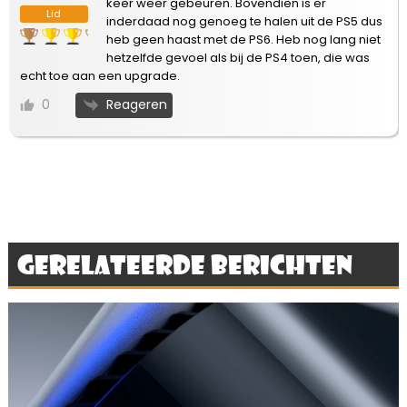
keer weer gebeuren. Bovendien is er
Lid
inderdaad nog genoeg te halen uit de PS5 dus
heb geen haast met de PS6. Heb nog lang niet
hetzelfde gevoel als bij de PS4 toen, die was
echt toe aan een upgrade.
Reageren
0
Gerelateerde berichten