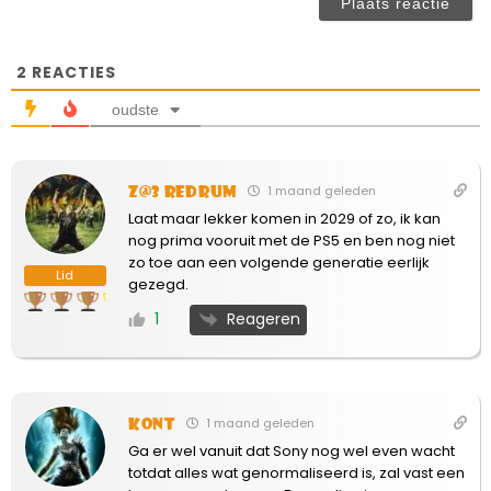
ve
2
REACTIES
oudste
Z@3 Redrum
1 maand geleden
Laat maar lekker komen in 2029 of zo, ik kan
nog prima vooruit met de PS5 en ben nog niet
zo toe aan een volgende generatie eerlijk
Lid
gezegd.
Reageren
1
Kont
1 maand geleden
Ga er wel vanuit dat Sony nog wel even wacht
totdat alles wat genormaliseerd is, zal vast een