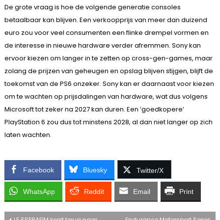
De grote vraag is hoe de volgende generatie consoles
betaalbaar kan blijven. Een verkoopprijs van meer dan duizend
euro zou voor veel consumenten een flinke drempel vormen en
de interesse in nieuwe hardware verder afremmen. Sony kan
ervoor kiezen om langer in te zetten op cross-gen-games, maar
zolang de prijzen van geheugen en opslag blijven stijgen, blijft de
toekomst van de PS6 onzeker. Sony kan er daarnaast voor kiezen
om te wachten op prijsdalingen van hardware, wat dus volgens
Microsoft tot zeker na 2027 kan duren. Een ‘goedkopere’
PlayStation 6 zou dus tot minstens 2028, al dan niet langer op zich
laten wachten.
Facebook
Bluesky
Twitter/X
WhatsApp
Reddit
Email
Print
LE SSERAFIM keert terug naar
Endurance Motorsport Series