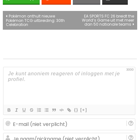
Bericht
Pokémon onthult nieuwe
EA SPORTS FC 26 breidt the
World’s Game uit met meer
Pokémon TCG uitbreiding: 30th
dan 50 nationale teams
Celebration
navigatie
3000
{}
[+]
E-
ma
(n
J