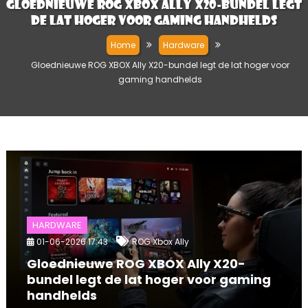
Gloednieuwe ROG XBOX Ally X20-bundel legt
de lat hoger voor gaming handhelds
Home
Hardware
Gloednieuwe ROG XBOX Ally X20-bundel legt de lat hoger voor
gaming handhelds
HARDWARE
01-06-2026 17:43
ROG Xbox Ally
Gloednieuwe ROG XBOX Ally X20-
bundel legt de lat hoger voor gaming
handhelds