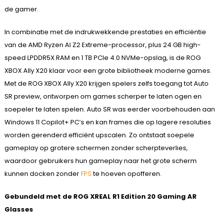
de gamer.
In combinatie met de indrukwekkende prestaties en efficiëntie
van de AMD Ryzen AI Z2 Extreme-processor, plus 24 GB high-
speed LPDDR5X RAM en 1 TB PCIe 4.0 NVMe-opslag, is de ROG
XBOX Ally X20 klaar voor een grote bibliotheek moderne games.
Met de ROG XBOX Ally X20 krijgen spelers zelfs toegang tot Auto
SR preview, ontworpen om games scherper te laten ogen en
soepeler te laten spelen. Auto SR was eerder voorbehouden aan
Windows 11 Copilot+ PC’s en kan frames die op lagere resoluties
worden gerenderd efficiënt upscalen. Zo ontstaat soepele
gameplay op grotere schermen zonder scherpteverlies,
waardoor gebruikers hun gameplay naar het grote scherm
kunnen docken zonder
FPS
te hoeven opofferen.
Gebundeld met de ROG XREAL R1 Edition 20 Gaming AR
Glasses