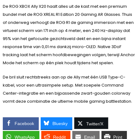
De ROG XBOX Ally X20 haalt alles uit de kast met een premium
bundel met de ROG XREAL R1 Edition 20 Gaming AR Glasses. Thuis
of onderweg verhoogt de ROG R1 de gaming immersion met een
virtueel scherm van 171 inch op 4 meter, een 240 Hz-display dat
95% van het gefocuste gezichtsveld dekt en een bijna instant
response time van 0,01 ms dankzij micro-OLED. Native 3DoF
tracking laat het scherm hoofdbewegingen volgen, terwijl Anchor
Mode het scherm op één plek houdt tijdens het spelen.
De bril sluit rechtstreeks aan op de Ally met één USB Type-C-
kabel, voor een ultrasimpele setup. Met soepele Command
Center-integratie en een bijpassende zwart-gouden colorway
vormt deze combinatie de ultieme mobile gaming battlestation.
Facebook
Bluesky
Twitter/X
WhatsApp
Reddit
Email
Print