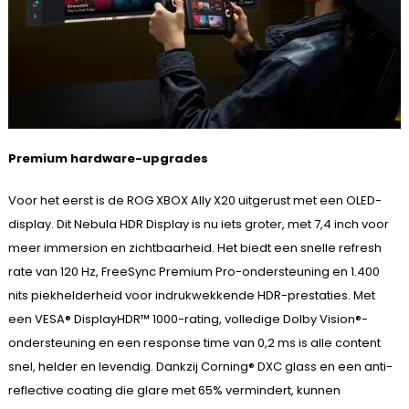
Premium hardware-upgrades
Voor het eerst is de ROG XBOX Ally X20 uitgerust met een OLED-
display. Dit Nebula HDR Display is nu iets groter, met 7,4 inch voor
meer immersion en zichtbaarheid. Het biedt een snelle refresh
rate van 120 Hz, FreeSync Premium Pro-ondersteuning en 1.400
nits piekhelderheid voor indrukwekkende HDR-prestaties. Met
een VESA® DisplayHDR™ 1000-rating, volledige Dolby Vision®-
ondersteuning en een response time van 0,2 ms is alle content
snel, helder en levendig. Dankzij Corning® DXC glass en een anti-
reflective coating die glare met 65% vermindert, kunnen