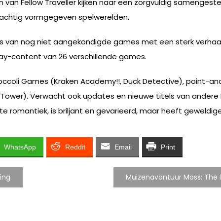
 van Fellow Traveller kijken naar een zorgvuldig samengestel
achtig vormgegeven spelwerelden.
s van nog niet aangekondigde games met een sterk verhaal
y-content van 26 verschillende games.
ccoli Games (Kraken Academy!!, Duck Detective), point-and
Tower). Verwacht ook updates en nieuwe titels van andere Fe
hte romantiek, is briljant en gevarieerd, maar heeft geweldi
WhatsApp
Reddit
Email
Print
ing
Muizenavontuur Moss: The F