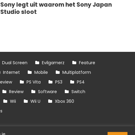
Sony legt uit waarom het Sony Japan
Studio sloot
Dual Screen
Evilgamerz
Feature
Internet
Mobile
Multiplatform
review
PS Vita
PS3
PS4
Review
Software
Switch
Wii
Wii U
Xbox 360
es
 je