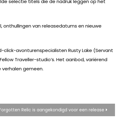
de selectie titels die de nadruk leggen op het
, onthullingen van releasedatums en nieuwe
-click-avonturenspecialisten Rusty Lake (Servant
llow Traveller-studio’s. Het aanbod, variërend
ge verhalen gemeen.
orgotten Relic is aangekondigd voor een release