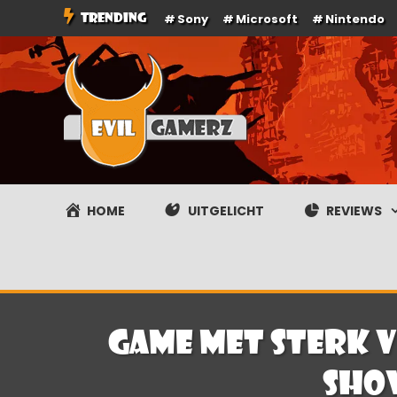
Ga
TRENDING
Sony
Microsoft
Nintendo
naar
de
inhoud
Evilgamerz
Het meest interessante game nieuws, reviews, coverag
HOME
UITGELICHT
REVIEWS
Game met sterk 
Sho