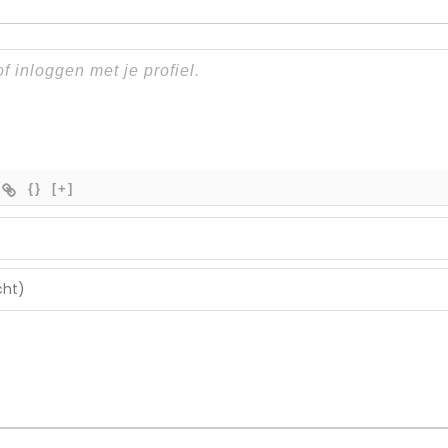
{}
[+]