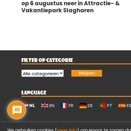
op 6 augustus neer in Attractie- &
Vakantiepark Slagharen
FILTER OP CATEGORIE
LANGUAGE
NL
EN
FR
DE
PT
E
We gebruiken cookies (
meer info
) om ervoor te zorgen da