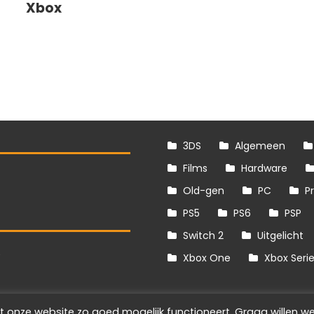
Xbox
3DS
Algemeen
Films
Hardware
Old-gen
PC
P
PS5
PS6
PSP
Switch 2
Uitgelicht
S
Xbox One
Xbox Seri
t onze website zo goed mogelijk functioneert. Graag willen we