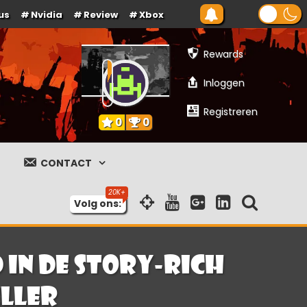
us
Nvidia
Review
Xbox
Rewards
Inloggen
Registreren
0
0
CONTACT
Volg ons:
in de Story-Rich
ller