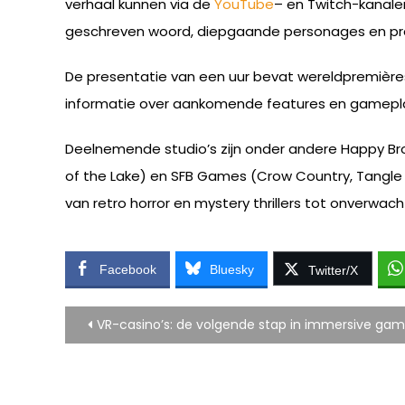
verhaal kunnen via de
YouTube
– en Twitch-kanalen
geschreven woord, diepgaande personages en pr
De presentatie van een uur bevat wereldpremière
informatie over aankomende features en gamepla
Deelnemende studio’s zijn onder andere Happy Bro
of the Lake) en SFB Games (Crow Country, Tangle 
van retro horror en mystery thrillers tot onverwac
Facebook
Bluesky
Twitter/X
Bericht
VR-casino’s: de volgende stap in immersive gam
navigatie