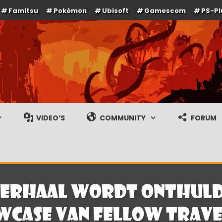
Famitsu
Pokémon
Ubisoft
Gamescom
PS-Pl
e en gameplay streams
VIDEO’S
COMMUNITY
FORUM
verhaal wordt onthuld 
wcase van Fellow Trave