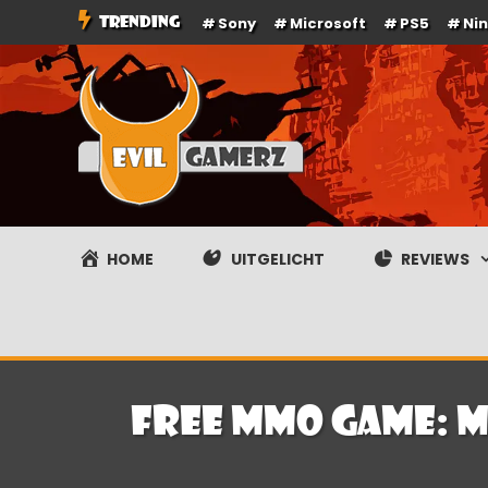
Ga
TRENDING
Sony
Microsoft
PS5
Ni
naar
de
inhoud
Evilgamerz
Het meest interessante game nieuws, reviews, coverag
HOME
UITGELICHT
REVIEWS
Free MMO Game: M