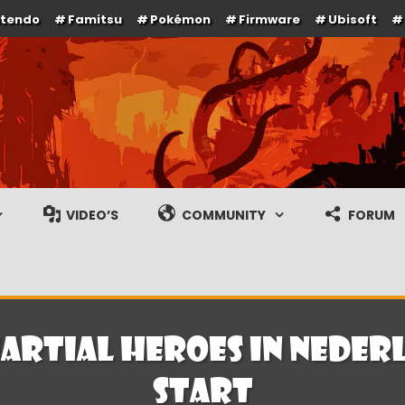
ntendo
Famitsu
Pokémon
Firmware
Ubisoft
e en gameplay streams
VIDEO’S
COMMUNITY
FORUM
artial Heroes in Nederl
start