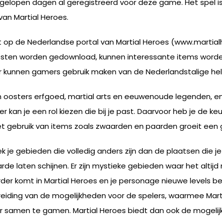
gelopen dagen al geregistreerd voor deze game. Het spel 
an Martial Heroes.
 op de Nederlandse portal van Martial Heroes (www.martial
 kosten worden gedownload, kunnen interessante items wor
r kunnen gamers gebruik maken van de Nederlandstalige he
s aan oosters erfgoed, martial arts en eeuwenoude legenden, 
 kan je een rol kiezen die bij je past. Daarvoor heb je de keuz
t gebruik van items zoals zwaarden en paarden groeit een ga
ek je gebieden die volledig anders zijn dan de plaatsen die
e laten schijnen. Er zijn mystieke gebieden waar het altijd n
er komt in Martial Heroes en je personage nieuwe levels b
eiding van de mogelijkheden voor de spelers, waarmee Marti
r samen te gamen. Martial Heroes biedt dan ook de mogelijk