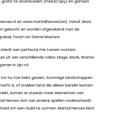
is gratis te downloaden (Free2Copy) en gamers
heroes.nl en www.martialheroes.be). Vanaf deze
den gekocht en worden afgerekend met de
lpdesk, forum en Game Masters.
en biedt een perfecte mix tussen oosters
e uit vier verschillende rollen: Mage, Monk, Warrior
mer in zijn rol.
 je tot nu toe hebt gezien. Sommige landschappen
acht is, of stukken land die alleen bereikt kunnen
ereikt, komen er steeds meer elementen van
al Heroes zich van andere spellen onderscheidt.
heid om een Guild te vormen. Martial Heroes kent