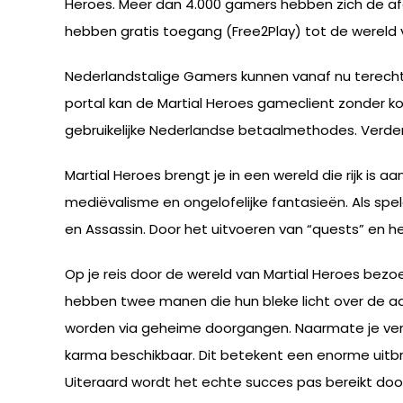
Heroes. Meer dan 4.000 gamers hebben zich de af
hebben gratis toegang (Free2Play) tot de wereld v
Nederlandstalige Gamers kunnen vanaf nu terecht
portal kan de Martial Heroes gameclient zonder
gebruikelijke Nederlandse betaalmethodes. Verde
Martial Heroes brengt je in een wereld die rijk i
mediëvalisme en ongelofelijke fantasieën. Als speler
en Assassin. Door het uitvoeren van “quests” en he
Op je reis door de wereld van Martial Heroes bezo
hebben twee manen die hun bleke licht over de aard
worden via geheime doorgangen. Naarmate je verd
karma beschikbaar. Dit betekent een enorme uitbr
Uiteraard wordt het echte succes pas bereikt doo