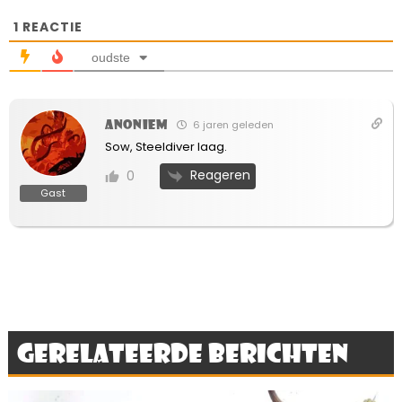
1
REACTIE
oudste
Anoniem
6 jaren geleden
Sow, Steeldiver laag.
Reageren
0
Gast
Gerelateerde berichten