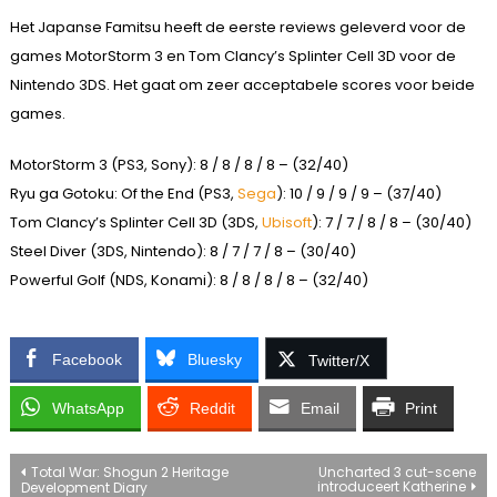
Het Japanse Famitsu heeft de eerste reviews geleverd voor de
games MotorStorm 3 en Tom Clancy’s Splinter Cell 3D voor de
Nintendo 3DS. Het gaat om zeer acceptabele scores voor beide
games.
MotorStorm 3 (PS3, Sony): 8 / 8 / 8 / 8 – (32/40)
Ryu ga Gotoku: Of the End (PS3,
Sega
): 10 / 9 / 9 / 9 – (37/40)
Tom Clancy’s Splinter Cell 3D (3DS,
Ubisoft
): 7 / 7 / 8 / 8 – (30/40)
Steel Diver (3DS, Nintendo): 8 / 7 / 7 / 8 – (30/40)
Powerful Golf (NDS, Konami): 8 / 8 / 8 / 8 – (32/40)
Facebook
Bluesky
Twitter/X
WhatsApp
Reddit
Email
Print
Bericht
Total War: Shogun 2 Heritage
Uncharted 3 cut-scene
introduceert Katherine
Development Diary