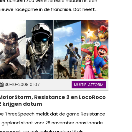
Het concern zou wel interesse hebben in een
nieuwe racegame in de franchise. Dat heeft...
30-10-2008 01:07
MULTIPLATFORM
MotorStorm, Resistance 2 en LocoRoco
2 krijgen datum
De ThreeSpeech meldt dat de game Resistance
2 gepland staat voor 28 november aanstaande.
Daarnaast zijn ook enkele andere titels