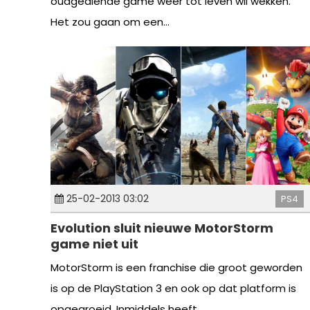
oudgediende game weer tot leven wil wekken.
Het zou gaan om een...
25-02-2013 03:02
PS4
Evolution sluit nieuwe MotorStorm
game niet uit
MotorStorm is een franchise die groot geworden
is op de PlayStation 3 en ook op dat platform is
opgegroeid. Inmiddels heeft...