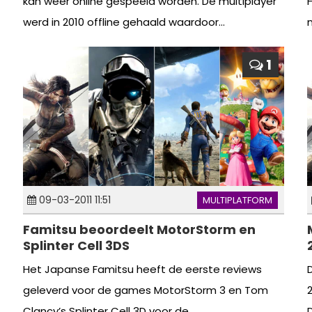
kan weer online gespeeld worden. De multiplayer
werd in 2010 offline gehaald waardoor...
1
09-03-2011 11:51
MULTIPLATFORM
Famitsu beoordeelt MotorStorm en
Splinter Cell 3DS
Het Japanse Famitsu heeft de eerste reviews
geleverd voor de games MotorStorm 3 en Tom
Clancy’s Splinter Cell 3D voor de...