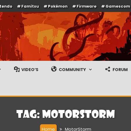
ntendo
Famitsu
Pokémon
Firmware
Gamescom
e en gameplay streams
VIDEO’S
COMMUNITY
FORUM
Tag:
MotorStorm
Home
MotorStorm