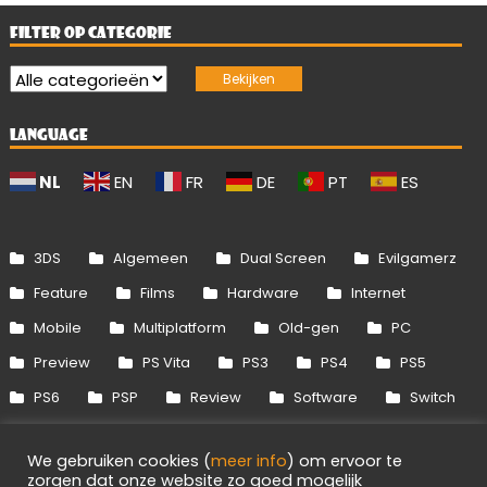
FILTER OP CATEGORIE
LANGUAGE
NL
EN
FR
DE
PT
ES
3DS
Algemeen
Dual Screen
Evilgamerz
Feature
Films
Hardware
Internet
Mobile
Multiplatform
Old-gen
PC
Preview
PS Vita
PS3
PS4
PS5
PS6
PSP
Review
Software
Switch
Switch 2
Uitgelicht
Wii
Wii U
We gebruiken cookies (
meer info
) om ervoor te
Xbox 360
Xbox One
Xbox Series
zorgen dat onze website zo goed mogelijk