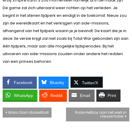
erbij. Empire Earth 3 zou momenteel namelijk al in de maak zijn.
De game zal zich uiteraard weer richten op het verleden. Je
begint in het stenen tijdperk en eindigt in de toekomst. Nieuw zou
zijn de wereldkaart en het verkrijgen van side-missions,
afhangend van het tijdperk waarin je je bevindt. De kaart die je in
deze 3e versie krijgt zal niet zoals bij Total War gebonden zijn aan
één tijdperk, maar aan alle mogelijke tijdsperiodes. Bij het
uitvoeren van side-missions zouden onder andere het redden
van een prinses behoren.
Facebook
Bluesky
Twitter/X
WhatsApp
Reddit
Email
Print
Bericht
Mario Slam Basketball
Rode Hellboy aan het werk in
nieuwe trailer
navigatie