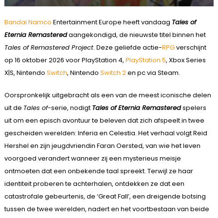
Bandai Namco
Entertainment Europe heeft vandaag
Tales of
Eternia Remastered
aangekondigd, de nieuwste titel binnen het
Tales of Remastered Project
. Deze geliefde actie-
RPG
verschijnt
op 16 oktober 2026 voor PlayStation 4,
PlayStation 5
, Xbox Series
X|S, Nintendo
Switch
, Nintendo
Switch 2
en pc via Steam.
Oorspronkelijk uitgebracht als een van de meest iconische delen
uit de
Tales of
-serie, nodigt
Tales of Eternia Remastered
spelers
uit om een episch avontuur te beleven dat zich afspeelt in twee
gescheiden werelden: Inferia en Celestia. Het verhaal volgt Reid
Hershel en zijn jeugdvriendin Faran Oersted, van wie het leven
voorgoed verandert wanneer zij een mysterieus meisje
ontmoeten dat een onbekende taal spreekt. Terwijl ze haar
identiteit proberen te achterhalen, ontdekken ze dat een
catastrofale gebeurtenis, de ‘Great Fall’, een dreigende botsing
tussen de twee werelden, nadert en het voortbestaan van beide