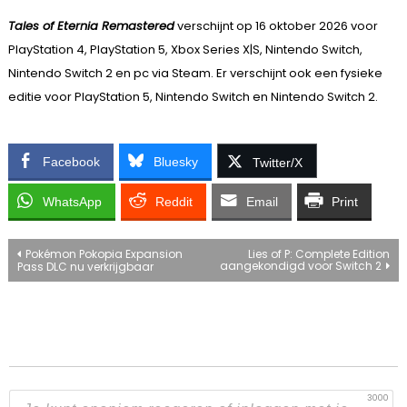
Tales of Eternia Remastered
verschijnt op 16 oktober 2026 voor
PlayStation 4, PlayStation 5, Xbox Series X|S, Nintendo Switch,
Nintendo Switch 2 en pc via Steam. Er verschijnt ook een fysieke
editie voor PlayStation 5, Nintendo Switch en Nintendo Switch 2.
Facebook
Bluesky
Twitter/X
WhatsApp
Reddit
Email
Print
Bericht
Pokémon Pokopia Expansion
Lies of P: Complete Edition
aangekondigd voor Switch 2
Pass DLC nu verkrijgbaar
navigatie
3000