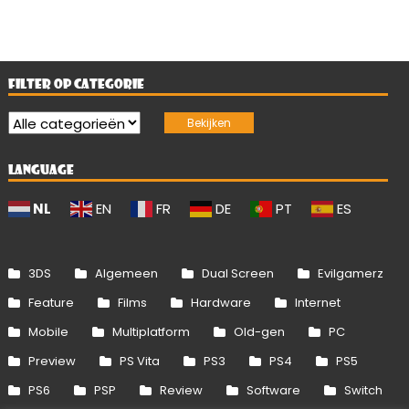
FILTER OP CATEGORIE
LANGUAGE
NL
EN
FR
DE
PT
ES
3DS
Algemeen
Dual Screen
Evilgamerz
Feature
Films
Hardware
Internet
Mobile
Multiplatform
Old-gen
PC
Preview
PS Vita
PS3
PS4
PS5
PS6
PSP
Review
Software
Switch