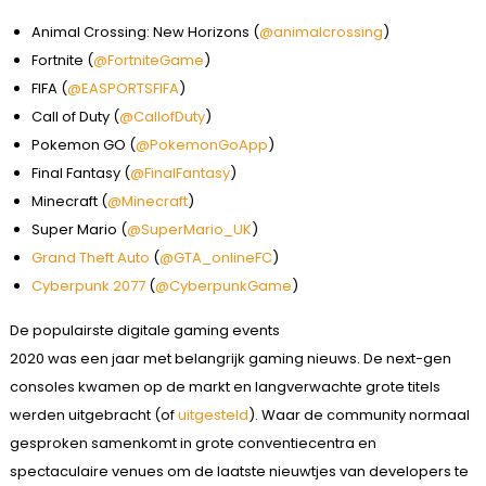
Animal Crossing: New Horizons (
@animalcrossing
)
Fortnite (
@FortniteGame
)
FIFA (
@EASPORTSFIFA
)
Call of Duty (
@CallofDuty
)
Pokemon GO (
@PokemonGoApp
)
Final Fantasy (
@FinalFantasy
)
Minecraft (
@Minecraft
)
Super Mario (
@SuperMario_UK
)
Grand Theft Auto
(
@GTA_onlineFC
)
Cyberpunk 2077
(
@CyberpunkGame
)
De populairste digitale gaming events
2020 was een jaar met belangrijk gaming nieuws. De next-gen
consoles kwamen op de markt en langverwachte grote titels
werden uitgebracht (of
uitgesteld
). Waar de community normaal
gesproken samenkomt in grote conventiecentra en
spectaculaire venues om de laatste nieuwtjes van developers te