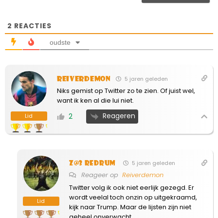
2
REACTIES
oudste
Reiverdemon
5 jaren geleden
Niks gemist op Twitter zo te zien. Of juist wel,
want ik ken al die lui niet.
Reageren
2
Lid
Z@3 Redrum
5 jaren geleden
Reageer op
Reiverdemon
Twitter volg ik ook niet eerlijk gezegd. Er
wordt veelal toch onzin op uitgekraamd,
Lid
kijk naar Trump. Maar de lijsten zijn niet
geheel onverwacht.