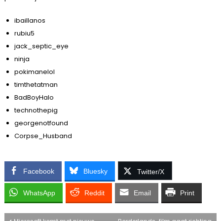
ibaillanos
rubiu5
jack_septic_eye
ninja
pokimanelol
timthetatman
BadBoyHalo
technothepig
georgenotfound
Corpse_Husband
Facebook
Bluesky
Twitter/X
WhatsApp
Reddit
Email
Print