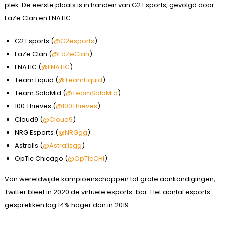
plek. De eerste plaats is in handen van G2 Esports, gevolgd door
FaZe Clan en FNATIC.
G2 Esports (
@G2esports
)
FaZe Clan (
@FaZeClan
)
FNATIC (
@FNATIC
)
Team Liquid (
@TeamLiquid
)
Team SoloMid (
@TeamSoloMid
)
100 Thieves (
@100Thieves
)
Cloud9 (
@Cloud9
)
NRG Esports (
@NRGgg
)
Astralis (
@Astralisgg
)
OpTic Chicago (
@OpTicCHI
)
Van wereldwijde kampioenschappen tot grote aankondigingen,
Twitter bleef in 2020 de virtuele esports-bar. Het aantal esports-
gesprekken lag 14% hoger dan in 2019.