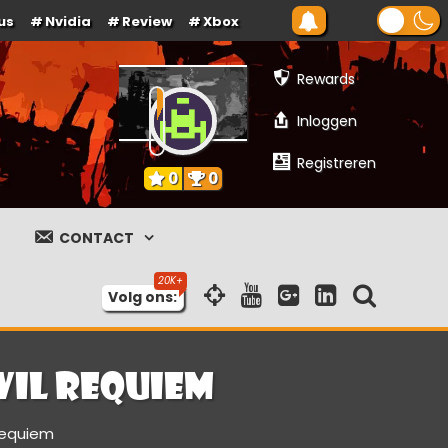
us
Nvidia
Review
Xbox
Rewards
Inloggen
Registreren
0
0
CONTACT
Volg ons:
vil Requiem
 Requiem