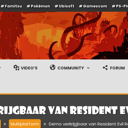
Famitsu
Pokémon
Ubisoft
Gamescom
PS-Pl
e en gameplay streams
VIDEO’S
COMMUNITY
FORUM
ijgbaar van Resident E
Multiplatform
Demo verkrijgbaar van Resident Evil