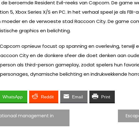
 in de beroemde Resident Evil-reeks van Capcom. De game
tion 5, Xbox Series X/S en PC. In het verhaal speel je als FBI
en moeder en de verwoeste stad Raccoon City. De game com
stische graphics en belichting.
 Capcom opnieuw focust op spanning en overleving, terwijl e
Raccoon City en de donkere sfeer die doet denken aan oude
rson als third-person gameplay, zodat spelers hun favoriete 
e personages, dynamische belichting en indrukwekkende horr
WhatsApp
Reddit
Email
Print
nationaal management in
Escap