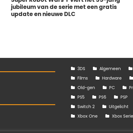
jubileum van de serie met een gratis
update en nieuwe DLC
3DS
Algemeen
Films
Hardware
Old-gen
PC
P
PS5
PS6
PSP
Switch 2
Uitgelicht
S
Xbox One
Xbox Seri