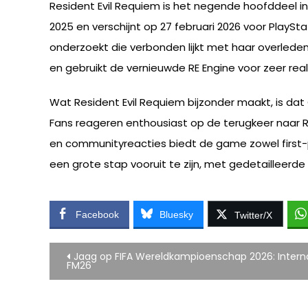
Resident Evil Requiem is het negende hoofddeel
2025 en verschijnt op 27 februari 2026 voor PlaySta
onderzoekt die verbonden lijkt met haar overled
en gebruikt de vernieuwde RE Engine voor zeer reali
Wat Resident Evil Requiem bijzonder maakt, is dat
Fans reageren enthousiast op de terugkeer naar 
en communityreacties biedt de game zowel first-pe
een grote stap vooruit te zijn, met gedetailleerd
Facebook
Bluesky
Twitter/X
Bericht
Jaag op FIFA Wereldkampioenschap 2026: Inter
FM26
navigatie