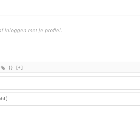
{}
[+]