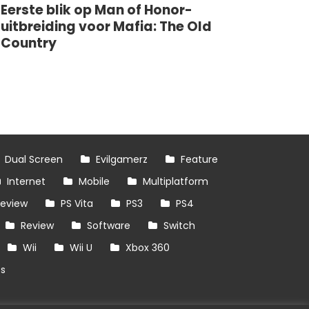
Eerste blik op Man of Honor-
uitbreiding voor Mafia: The Old
Country
Dual Screen
Evilgamerz
Feature
Internet
Mobile
Multiplatform
review
PS Vita
PS3
PS4
Review
Software
Switch
Wii
Wii U
Xbox 360
es