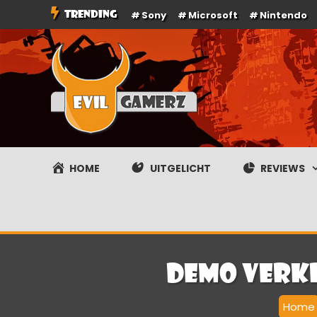
Ga
TRENDING
Sony
Microsoft
Nintendo
naar
de
inhoud
Evilgamerz
Het meest interessante game nieuws, reviews, coverag
HOME
UITGELICHT
REVIEWS
Demo verkr
Home