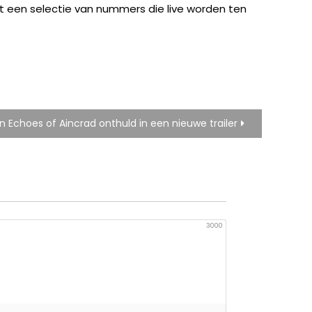
t een selectie van nummers die live worden ten
n Echoes of Aincrad onthuld in een nieuwe trailer
3000