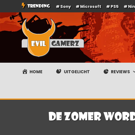
Ga
TRENDING
Sony
Microsoft
PS5
Ni
naar
de
inhoud
Evilgamerz
Het meest interessante game nieuws, reviews, coverag
HOME
UITGELICHT
REVIEWS
De zomer word