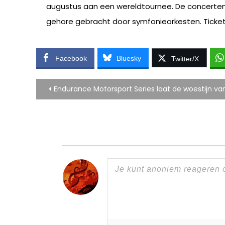
augustus aan een wereldtournee. De concerten 
gehore gebracht door symfonieorkesten. Tickets
Facebook
Bluesky
Twitter/X
Bericht
Endurance Motorsport Series laat de woestijn v
navigatie