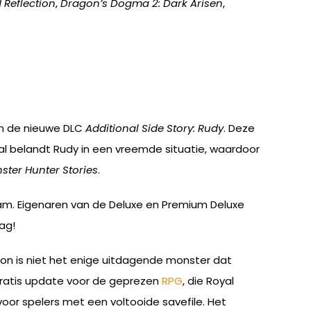
 Reflection
,
Dragon’s Dogma 2: Dark Arisen
,
an de nieuwe DLC
Additional Side Story: Rudy
. Deze
aal belandt Rudy in een vreemde situatie, waardoor
ster Hunter Stories
.
eam. Eigenaren van de Deluxe en Premium Deluxe
ag!
on is niet het enige uitdagende monster dat
 gratis update voor de geprezen
RPG
, die Royal
oor spelers met een voltooide savefile. Het