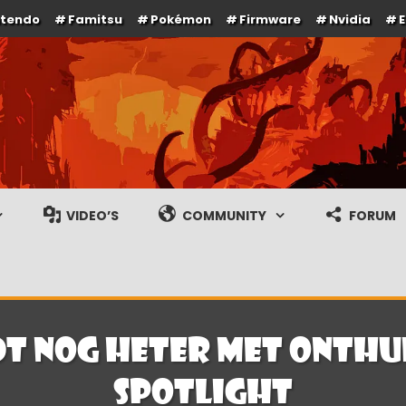
ntendo
Famitsu
Pokémon
Firmware
Nvidia
e en gameplay streams
VIDEO’S
COMMUNITY
FORUM
t nog heter met onthu
Spotlight