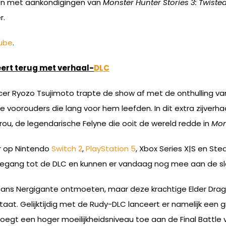
en met aankondigingen van
Monster Hunter Stories 3: Twisted
r.
ube
.
eert terug met verhaal-
DLC
er Ryozo Tsujimoto trapte de show af met de onthulling v
e voorouders die lang voor hem leefden. In dit extra zijverh
ou, de legendarische Felyne die ooit de wereld redde in
Mon
r op Nintendo
Switch 2
,
PlayStation 5
, Xbox Series X|S en St
egang tot de DLC en kunnen er vandaag nog mee aan de sl
fans Nergigante ontmoeten, maar deze krachtige Elder Drag
aat. Gelijktijdig met de Rudy-DLC lanceert er namelijk een
egt een hoger moeilijkheidsniveau toe aan de Final Battle v