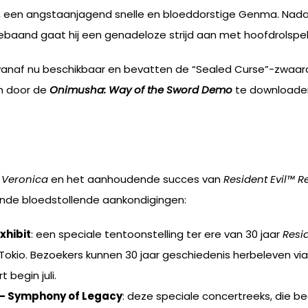
 een angstaanjagend snelle en bloeddorstige Genma. Nadat 
t gebaand gaat hij een genadeloze strijd aan met hoofdrolsp
 vanaf nu beschikbaar en bevatten de “Sealed Curse”-zwaard
n door de
Onimusha: Way of the Sword Demo
te downloade
™ Veronica
en het aanhoudende succes van
Resident Evil™ 
nde bloedstollende aankondigingen:
xhibit
: een speciale tentoonstelling ter ere van 30 jaar
Resid
io. Bezoekers kunnen 30 jaar geschiedenis herbeleven via v
 begin juli.
s – Symphony of Legacy
: deze speciale concertreeks, die beg