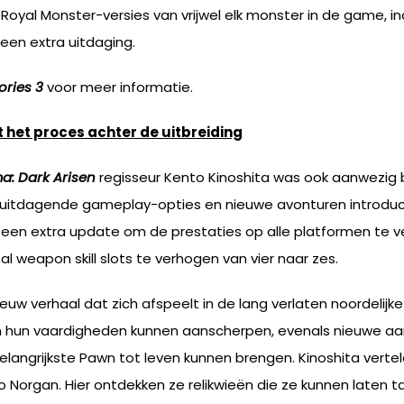
t Royal Monster-versies van vrijwel elk monster in de game, i
 een extra uitdaging.
ories 3
voor meer informatie.
 het proces achter de uitbreiding
: Dark Arisen
regisseur Kento Kinoshita was ook aanwezig b
uitdagende gameplay-opties en nieuwe avonturen introducee
en extra update om de prestaties op alle platformen te ve
weapon skill slots te verhogen van vier naar zes.
uw verhaal dat zich afspeelt in de lang verlaten noordelijke
en hun vaardigheden kunnen aanscherpen, evenals nieuwe a
elangrijkste Pawn tot leven kunnen brengen. Kinoshita vertel
io Norgan. Hier ontdekken ze relikwieën die ze kunnen late