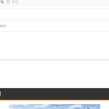
{}
[+]
n