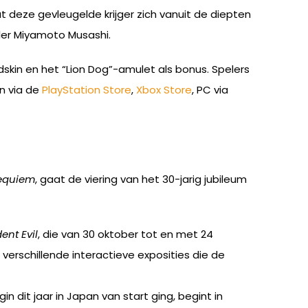
deze gevleugelde krijger zich vanuit de diepten
eler Miyamoto Musashi.
skin en het “Lion Dog”-amulet als bonus. Spelers
n via de
PlayStation Store
,
Xbox Store
, PC via
Requiem
, gaat de viering van het 30-jarig jubileum
ent Evil
, die van 30 oktober tot en met 24
erschillende interactieve exposities die de
in dit jaar in Japan van start ging, begint in