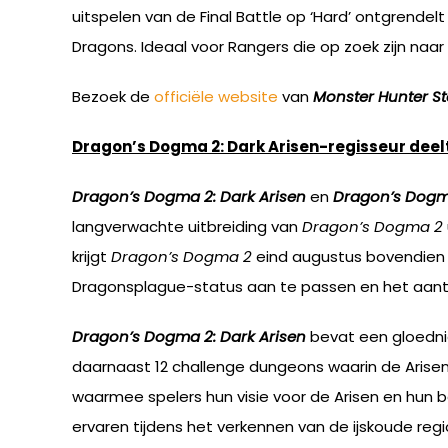
uitspelen van de Final Battle op ‘Hard’ ontgrendel
Dragons. Ideaal voor Rangers die op zoek zijn naar
Bezoek de
officiële website
van
Monster Hunter St
Dragon’s Dogma 2: Dark Arisen-regisseur deelt
Dragon’s Dogma 2: Dark Arisen
en
Dragon’s Dogma
langverwachte uitbreiding van
Dragon’s Dogma 2
krijgt
Dragon’s Dogma 2
eind augustus bovendien e
Dragonsplague-status aan te passen en het aantal 
Dragon’s Dogma 2: Dark Arisen
bevat een gloednie
daarnaast 12 challenge dungeons waarin de Aris
waarmee spelers hun visie voor de Arisen en hun b
ervaren tijdens het verkennen van de ijskoude reg