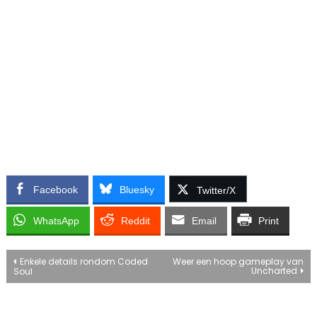
Facebook
Bluesky
Twitter/X
WhatsApp
Reddit
Email
Print
Bericht
Enkele details rondom Coded
Weer een hoop gameplay van
Uncharted
Soul
navigatie