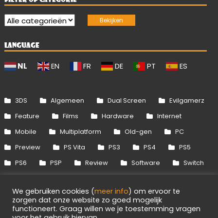
LANGUAGE
NL
EN
FR
DE
PT
ES
3DS
Algemeen
Dual Screen
Evilgamerz
Feature
Films
Hardware
Internet
Mobile
Multiplatform
Old-gen
PC
Preview
PS Vita
PS3
PS4
PS5
PS6
PSP
Review
Software
Switch
Switch 2
Uitgelicht
Wii
Wii U
We gebruiken cookies (
meer info
) om ervoor te
Xbox 360
Xbox One
Xbox Series
zorgen dat onze website zo goed mogelijk
functioneert. Graag willen we je toestemming vragen
voor het gebruik hiervan.