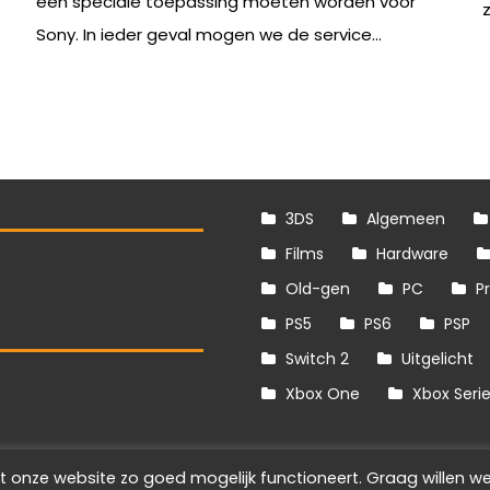
een speciale toepassing moeten worden voor
Sony. In ieder geval mogen we de service...
3DS
Algemeen
Films
Hardware
Old-gen
PC
P
PS5
PS6
PSP
Switch 2
Uitgelicht
S
Xbox One
Xbox Seri
t onze website zo goed mogelijk functioneert. Graag willen we