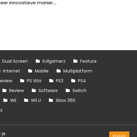
zeer innovatieve manier....
Dual Screen
Evilgamerz
Feature
Internet
Mobile
Multiplatform
review
PS Vita
PS3
PS4
Review
Software
Switch
Wii
Wii U
Xbox 360
es
 je
Prima!