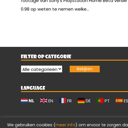
footage van Sony’s PlayStation Home Beta versie
0.98 op weten te nemen welke...
FILTER OP CATEGORIE
LANGUAGE
NL
EN
FR
DE
PT
E
We gebruiken cookies (
meer info
) om ervoor te zorgen da