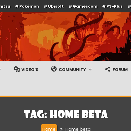
mitsu
Pokémon
Ubisoft
Gamescom
PS-Plus
e en gameplay streams
VIDEO’S
COMMUNITY
FORUM
Tag:
Home beta
Home
Home beta