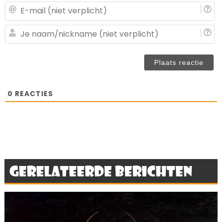
E-
ma
(n
J
ve
n
(n
ve
0
REACTIES
Gerelateerde berichten