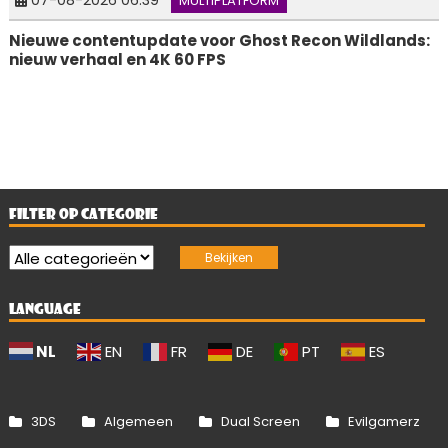
07-08-2026 06:39
MULTIPLATFORM
Nieuwe contentupdate voor Ghost Recon Wildlands:
nieuw verhaal en 4K 60 FPS
FILTER OP CATEGORIE
LANGUAGE
NL
EN
FR
DE
PT
ES
3DS
Algemeen
Dual Screen
Evilgamerz