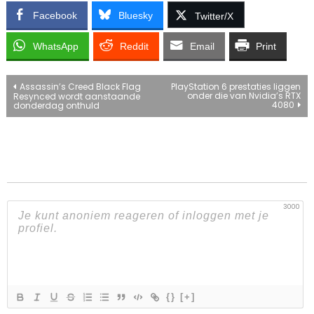
Facebook
Bluesky
Twitter/X
WhatsApp
Reddit
Email
Print
Bericht
Assassin’s Creed Black Flag
PlayStation 6 prestaties liggen
onder die van Nvidia’s RTX
Resynced wordt aanstaande
4080
donderdag onthuld
navigatie
3000
{}
[+]