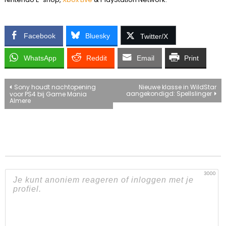
Facebook
Bluesky
Twitter/X
WhatsApp
Reddit
Email
Print
Bericht
Sony houdt nachtopening
Nieuwe klasse in WildStar
aangekondigd: Spellslinger
voor PS4 bij Game Mania
Almere
navigatie
3000