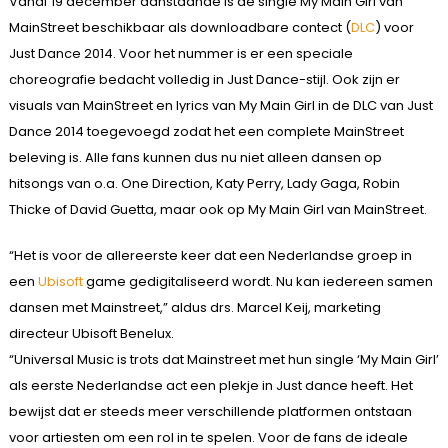
Vanaf 19 december aanstaande is de single My Main Girl van
MainStreet beschikbaar als downloadbare contect (
DLC
) voor
Just Dance 2014. Voor het nummer is er een speciale
choreografie bedacht volledig in Just Dance-stijl. Ook zijn er
visuals van MainStreet en lyrics van My Main Girl in de DLC van Just
Dance 2014 toegevoegd zodat het een complete MainStreet
beleving is. Alle fans kunnen dus nu niet alleen dansen op
hitsongs van o.a. One Direction, Katy Perry, Lady Gaga, Robin
Thicke of David Guetta, maar ook op My Main Girl van MainStreet.
“Het is voor de allereerste keer dat een Nederlandse groep in
een
Ubisoft
game gedigitaliseerd wordt. Nu kan iedereen samen
dansen met Mainstreet,” aldus drs. Marcel Keij, marketing
directeur Ubisoft Benelux.
“Universal Music is trots dat Mainstreet met hun single ‘My Main Girl’
als eerste Nederlandse act een plekje in Just dance heeft. Het
bewijst dat er steeds meer verschillende platformen ontstaan
voor artiesten om een rol in te spelen. Voor de fans de ideale