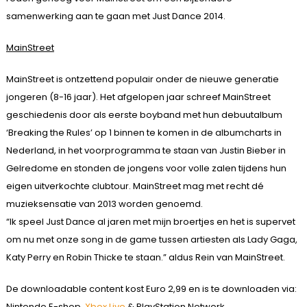
samenwerking aan te gaan met Just Dance 2014.
MainStreet
MainStreet is ontzettend populair onder de nieuwe generatie
jongeren (8-16 jaar). Het afgelopen jaar schreef MainStreet
geschiedenis door als eerste boyband met hun debuutalbum
‘Breaking the Rules’ op 1 binnen te komen in de albumcharts in
Nederland, in het voorprogramma te staan van Justin Bieber in
Gelredome en stonden de jongens voor volle zalen tijdens hun
eigen uitverkochte clubtour. MainStreet mag met recht dé
muzieksensatie van 2013 worden genoemd.
“Ik speel Just Dance al jaren met mijn broertjes en het is supervet
om nu met onze song in de game tussen artiesten als Lady Gaga,
Katy Perry en Robin Thicke te staan.” aldus Rein van MainStreet.
De downloadable content kost Euro 2,99 en is te downloaden via:
Nintendo E-shop,
Xbox Live
& PlayStation Network.