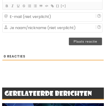
{}
[+]
E-
ma
(n
J
ve
n
(n
ve
0
REACTIES
Gerelateerde berichten