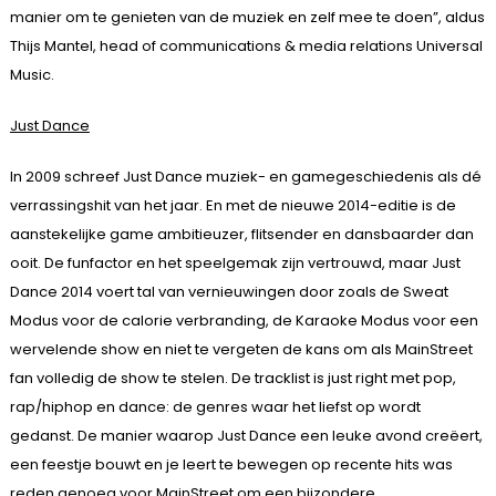
manier om te genieten van de muziek en zelf mee te doen”, aldus
Thijs Mantel, head of communications & media relations Universal
Music.
Just Dance
In 2009 schreef Just Dance muziek- en gamegeschiedenis als dé
verrassingshit van het jaar. En met de nieuwe 2014-editie is de
aanstekelijke game ambitieuzer, flitsender en dansbaarder dan
ooit. De funfactor en het speelgemak zijn vertrouwd, maar Just
Dance 2014 voert tal van vernieuwingen door zoals de Sweat
Modus voor de calorie verbranding, de Karaoke Modus voor een
wervelende show en niet te vergeten de kans om als MainStreet
fan volledig de show te stelen. De tracklist is just right met pop,
rap/hiphop en dance: de genres waar het liefst op wordt
gedanst. De manier waarop Just Dance een leuke avond creëert,
een feestje bouwt en je leert te bewegen op recente hits was
reden genoeg voor MainStreet om een bijzondere