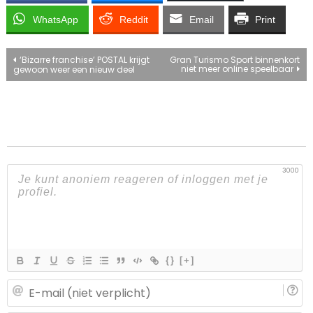
WhatsApp
Reddit
Email
Print
Bericht
‘Bizarre franchise’ POSTAL krijgt
Gran Turismo Sport binnenkort
niet meer online speelbaar
gewoon weer een nieuw deel
navigatie
3000
{}
[+]
E-
ma