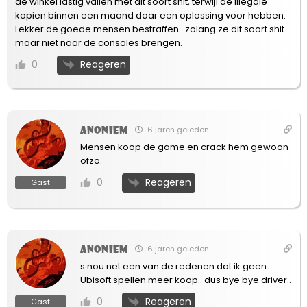
de winkel lastig vallen met dit soort shit, terwijl de illegale
kopien binnen een maand daar een oplossing voor hebben.
Lekker de goede mensen bestraffen.. zolang ze dit soort shit
maar niet naar de consoles brengen.
Reageren
0
Anoniem
6 jaren geleden
Mensen koop de game en crack hem gewoon
ofzo.
Reageren
0
Gast
Anoniem
6 jaren geleden
s nou net een van de redenen dat ik geen
Ubisoft spellen meer koop.. dus bye bye driver..
Reageren
0
Gast