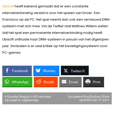
Ubisoft
heeft bekend gemaakt dat er een constante
internetverbinding vereist is voor het spelen van Driver: San
Francisco op de PC. Het spel neemt dan ook een vernieuwd DRM-
systeem met zich mee. Via de Twitter laat Mathieu Willem weten
dat het spel een permanente internetverbinding nodig heeft.
Ubisoft onthulde haar DRM-systeem in januari van het afgelopen
jaar. Sindsdien is er veel kritiek op het beveiligingssysteem voor
PC-games.
Facebook
Bluesky
Twitter/X
WhatsApp
Reddit
Email
Print
Bericht
Double Dragon II HD-remake
Europese PlayStation Store
update van 27 juli
lanceert in september
navigatie