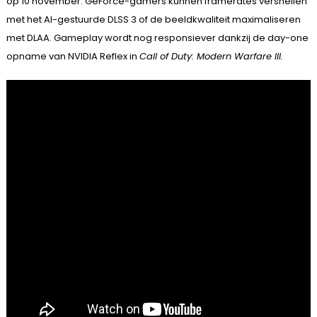
op 10 november. GeForce-gamers kunnen framerates versnellen
met het AI-gestuurde DLSS 3 of de beeldkwaliteit maximaliseren
met DLAA. Gameplay wordt nog responsiever dankzij de day-one
opname van NVIDIA Reflex in
Call of Duty: Modern Warfare III.