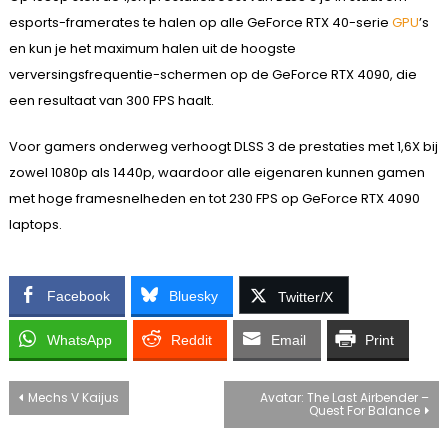
esports-framerates te halen op alle GeForce RTX 40-serie
GPU
’s
en kun je het maximum halen uit de hoogste
verversingsfrequentie-schermen op de GeForce RTX 4090, die
een resultaat van 300 FPS haalt.
Voor gamers onderweg verhoogt DLSS 3 de prestaties met 1,6X bij
zowel 1080p als 1440p, waardoor alle eigenaren kunnen gamen
met hoge framesnelheden en tot 230 FPS op GeForce RTX 4090
laptops.
Facebook
Bluesky
Twitter/X
WhatsApp
Reddit
Email
Print
Bericht
Mechs V Kaijus
Avatar: The Last Airbender –
Quest For Balance
navigatie