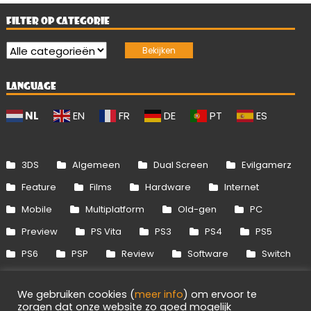
FILTER OP CATEGORIE
LANGUAGE
NL
EN
FR
DE
PT
ES
3DS
Algemeen
Dual Screen
Evilgamerz
Feature
Films
Hardware
Internet
Mobile
Multiplatform
Old-gen
PC
Preview
PS Vita
PS3
PS4
PS5
PS6
PSP
Review
Software
Switch
Switch 2
Uitgelicht
Wii
Wii U
We gebruiken cookies (
meer info
) om ervoor te
Xbox 360
Xbox One
Xbox Series
zorgen dat onze website zo goed mogelijk