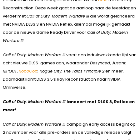
Reconstruction. Deze week gaat de aanloop naar de feestdagen
verder met
Call of Duty: Modern Warfare III
die wordt gelanceerd
met NVIDIA DLSS 3 en NVIDIA Reflex, allemaal mogelijk gemaakt
door de nieuwe Game Ready Driver voor
Call of Duty: Modern
Warfare III
.
Call of Duty: Modern Warfare III
voert een indrukwekkende lijst van
acht nieuwe DLSS-games aan, waaronder
Desynced
,
Jusant
,
RIPOUT
,
RoboCop
: Rogue City
,
The Talos Principle 2
en meer.
Daarnaast komt DLSS 3.5’s Ray Reconstruction naar NVIDIA
Omniverse.
Call of Duty: Modern Warfare III
lanceert met DLSS 3, Reflex en
meer!
Call of Duty: Modern Warfare III
campaign early access begint op
2 november voor alle pre-orders en de volledige release volgt