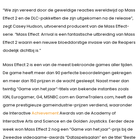
“We zijn vereerd door de geweldige reacties wereldwijd op Mass
Effect 2 en de DLC-pakketten die zijn uitgekomen na de release”,
zegt Casey Hudson, uitvoerend producent van de Mass Effect-
serie. “Mass Effect: Arrival is een fantastische uitbreiding van Mass
Effect 2 waarin een nieuwe bloeddorstige invasie van de Reapers
dodelijk dichtbij is.”
Mass Effect 2 is een van de meest bekroonde games aller tijden.
De game heeft meer dan 90 perfecte beoordelingen gekregen
en meer dan 150 prijzen in de wacht gesleept. Naast meer dan
twintig “Game van het jaar”-titels van bekende instanties zoals
IGN, Eurogamer, G4, MSNBC.com en GameTrailers.com, heeft de
game prestigieuze gameindustrie-prijzen verdiend, waaronder
de Interactive
Achievement
Awards van de Academy of
Interactive Arts and Science en de Golden Joysticks. Eerder deze
week won Mass Effect 2 nog een “Game van het jaar”-prijs bij de
Zweedse videogame-awards “Dataspelsgalan” en de titel “Beste