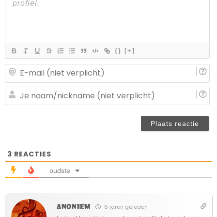
{}
[+]
E-
ma
(n
J
ve
n
(n
ve
3
REACTIES
oudste
Anoniem
6 jaren geleden