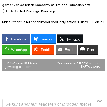
game” van de British Academy of Film and Television Arts
(BAFTAs) in het Verenigd Koninkrijk.
Mass Effect 2 is nu beschikbaar voor PlayStation 3, Xbox 360 en PC.
Facebook
Bluesky
Twitter/X
WhatsApp
Reddit
Email
Print
Bericht
ID Software: PS3 is een
Codemasters’ F1 2010 ontvangt
BAFTA award
geweldig platform
navigatie
3000