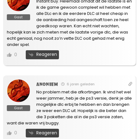
Instant buy. Helemaal omdat dit de laatste is en
ik de game gewoon compleet wil hebben met
alle DLc en ik de eerdere DLC al heel cheap in
Gast
de aanbieding had aangeschaft toen ze heel
goedkoop waren. Kan echt niet wachten,
hopelijk kan ie zich meten met de laatste vorige dlc, die was
echt geniaal, nog nooit zo’n vette DLC ooit gehad met enig
ander spel.
Reageren
0
Anoniem
6 jaren geleden
No problem met die afkortingen. Ik vind het wel
weer jammer, heb je de ps3 versie, denk je alle
mogelijke dlc erbij te hebben en dan brengen
Gast
ze weer een DLC uit. Hopelijk is die beter dan
die 3 paketten die al in de ps3 versie zaten,
want die waren vrij buggy.
Reageren
0