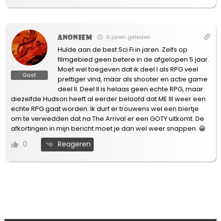
Anoniem
6 jaren geleden
Hulde aan de best Sci Fi in jaren. Zelfs op
filmgebied geen betere in de afgelopen 5 jaar.
Moet wel toegeven dat ik deel I als RPG veel
Gast
prettiger vind, maar als shooter en actie game
deel II. Deel II is helaas geen echte RPG, maar
diezelfde Hudson heeft al eerder beloofd dat ME III weer een
echte RPG gaat worden. Ik durf er trouwens wel een biertje
om te verwedden dat na The Arrival er een GOTY uitkomt. De
afkortingen in mijn bericht moet je dan wel weer snappen. 😀
Reageren
0