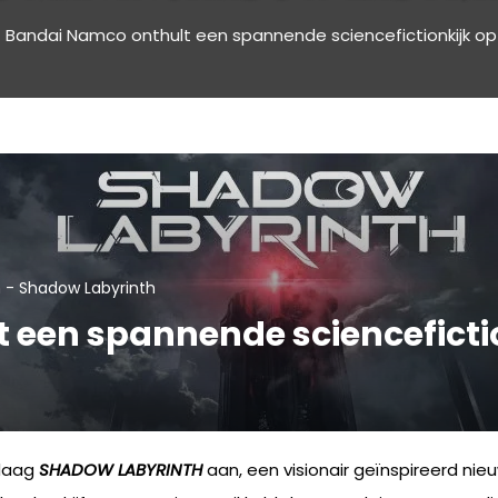
Bandai Namco onthult een spannende sciencefictionkijk op
-
n
Shadow Labyrinth
 een spannende scienceficti
ndaag
SHADOW LABYRINTH
aan, een visionair geïnspireerd nieu