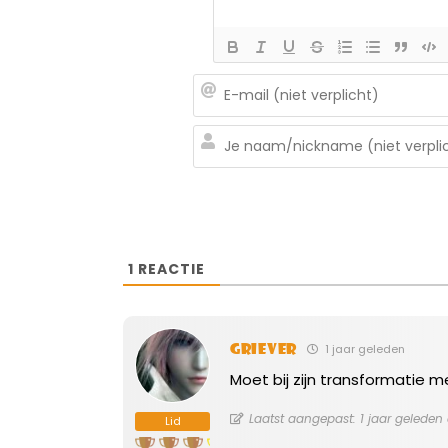
1
REACTIE
Griever
1 jaar geleden
Moet bij zijn transformatie 
Laatst aangepast: 1 jaar geleden 
Lid