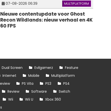
07-08-2026 06:39
MULTIPLATFORM
Nieuwe contentupdate voor Ghost
Recon Wildlands: nieuw verhaal en 4K
60 FPS
Dual Screen
Evilgamerz
Feature
Internet
Mobile
Multiplatform
review
PS Vita
PS3
PS4
Review
Software
Switch
Wii
Wii U
Xbox 360
es