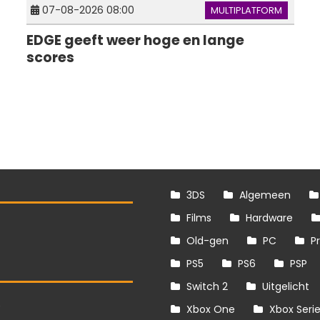
07-08-2026 08:00
MULTIPLATFORM
EDGE geeft weer hoge en lange
scores
3DS
Algemeen
Films
Hardware
Old-gen
PC
P
PS5
PS6
PSP
Switch 2
Uitgelicht
S
Xbox One
Xbox Seri