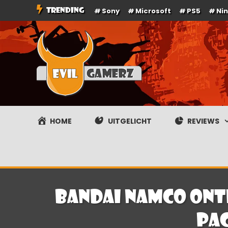
Ga
TRENDING
Sony
Microsoft
PS5
Ni
naar
de
inhoud
Evilgamerz
Het meest interessante game nieuws, reviews, coverag
HOME
UITGELICHT
REVIEWS
Bandai Namco ont
Pa