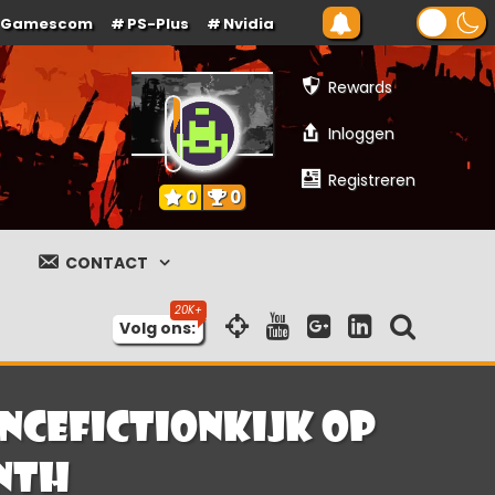
Gamescom
PS-Plus
Nvidia
Rewards
Inloggen
Registreren
0
0
CONTACT
Volg ons:
ncefictionkijk op
nth