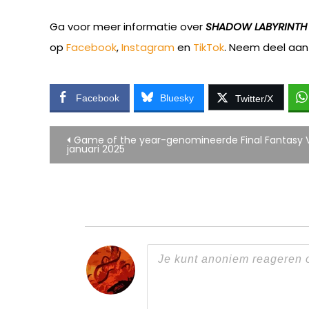
Ga voor meer informatie over
SHADOW LABYRINTH
op
Facebook
,
Instagram
en
TikTok
. Neem deel aan
Facebook
Bluesky
Twitter/X
Bericht
Game of the year-genomineerde Final Fantasy VII
januari 2025
navigatie