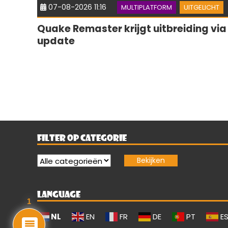
07-08-2026 11:16
MULTIPLATFORM
UITGELICHT
Quake Remaster krijgt uitbreiding via
update
FILTER OP CATEGORIE
LANGUAGE
1
NL
EN
FR
DE
PT
E