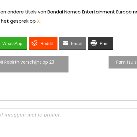
en andere titels van Bandai Namco Entertainment Europe n
 het gesprek op
X
.
WhatsApp
Reddit
Email
Print
 Rebirth verschijnt op 23
Famitsu s