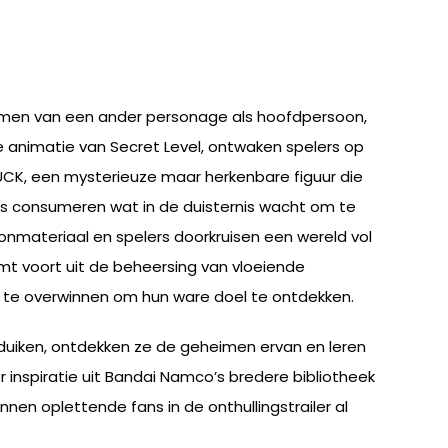
nemen van een ander personage als hoofdpersoon,
 animatie van Secret Level, ontwaken spelers op
UCK, een mysterieuze maar herkenbare figuur die
les consumeren wat in de duisternis wacht om te
ronmateriaal en spelers doorkruisen een wereld vol
mt voort uit de beheersing van vloeiende
n te overwinnen om hun ware doel te ontdekken.
duiken, ontdekken ze de geheimen ervan en leren
inspiratie uit Bandai Namco’s bredere bibliotheek
en oplettende fans in de onthullingstrailer al