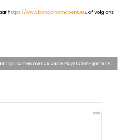
aar h
ttps://www.bandainamcoent.eu
, of volg ons
telt lijst samen met de beste PlayStation-games
3000