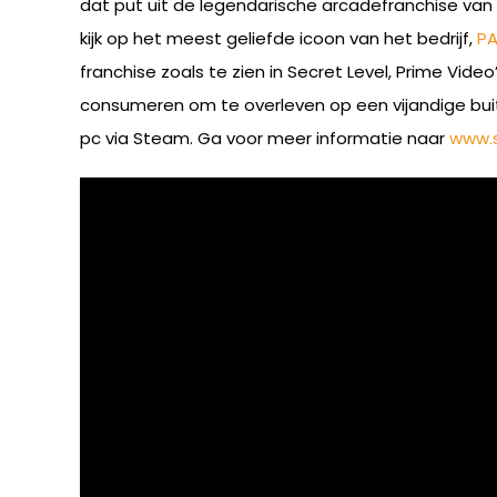
dat put uit de legendarische arcadefranchise van
kijk op het meest geliefde icoon van het bedrijf,
P
franchise zoals te zien in Secret Level, Prime Vi
consumeren om te overleven op een vijandige bu
pc via Steam. Ga voor meer informatie naar
www.