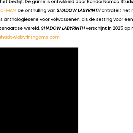
 het bedrijf. De game is ontwikkeld door Bandai Namco Stu
AC-MAN
. De onthulling van
SHADOW LABYRINTH
ontrafelt het
deo’s anthologieserie voor volwassenen, als de setting voor
itenaardse wereld.
SHADOW LABYRINTH
verschijnt in 2025 op
shadowlabyrinthgame.com
.