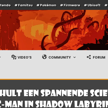
ntendo
Famitsu
Pokémon
Firmware
Ubisoft
e en gameplay streams
VIDEO’S
COMMUNITY
FORUM
hult een spannende scie
c-Man in Shadow Labyri