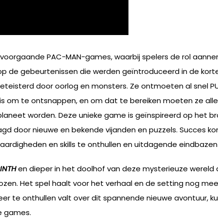
lle voorgaande PAC-MAN-games, waarbij spelers de rol aan
op de gebeurtenissen die werden geïntroduceerd in de korte
eteisterd door oorlog en monsters. Ze ontmoeten al snel P
ld is om te ontsnappen, en om dat te bereiken moeten ze al
e planeet worden. Deze unieke game is geïnspireerd op het b
agd door nieuwe en bekende vijanden en puzzels. Succes ko
aardigheden en skills te onthullen en uitdagende eindbaze
INTH
en dieper in het doolhof van deze mysterieuze wereld 
en. Het spel haalt voor het verhaal en de setting nog meer 
 te onthullen valt over dit spannende nieuwe avontuur, kunn
e games.