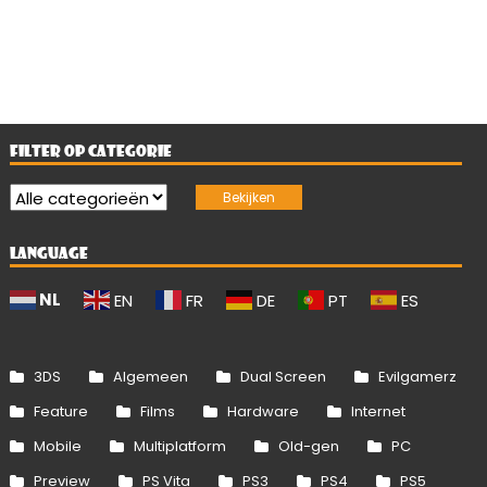
FILTER OP CATEGORIE
LANGUAGE
NL
EN
FR
DE
PT
ES
3DS
Algemeen
Dual Screen
Evilgamerz
Feature
Films
Hardware
Internet
Mobile
Multiplatform
Old-gen
PC
Preview
PS Vita
PS3
PS4
PS5