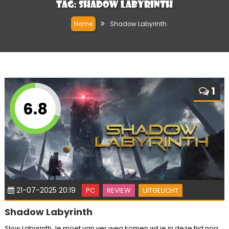
Tag:
Shadow Labyrinth
Home
Shadow Labyrinth
1
6.8
21-07-2025 20:19
PC
REVIEW
UITGELICHT
Shadow Labyrinth
Slow Labyrinth Je moet van ver weg komen wil je in deze tijd nog