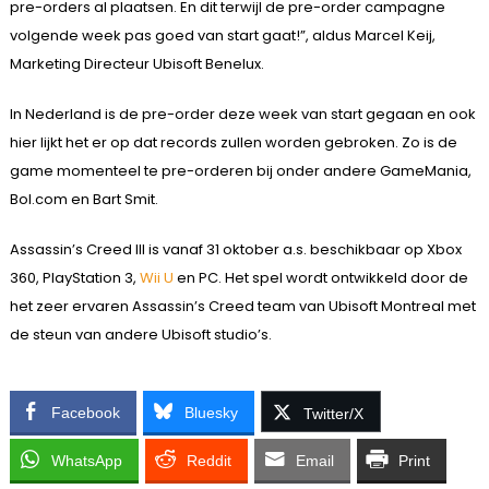
pre-orders al plaatsen. En dit terwijl de pre-order campagne
volgende week pas goed van start gaat!”, aldus Marcel Keij,
Marketing Directeur Ubisoft Benelux.
In Nederland is de pre-order deze week van start gegaan en ook
hier lijkt het er op dat records zullen worden gebroken. Zo is de
game momenteel te pre-orderen bij onder andere GameMania,
Bol.com en Bart Smit.
Assassin’s Creed III is vanaf 31 oktober a.s. beschikbaar op Xbox
360, PlayStation 3,
Wii U
en PC. Het spel wordt ontwikkeld door de
het zeer ervaren Assassin’s Creed team van Ubisoft Montreal met
de steun van andere Ubisoft studio’s.
Facebook
Bluesky
Twitter/X
WhatsApp
Reddit
Email
Print