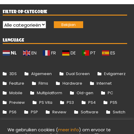
FILTER OP CATEGORIE
LANGUAGE
NL
EN
FR
DE
PT
ES
3DS
Algemeen
Dual Screen
Evilgamerz
Feature
Films
Hardware
Internet
Mobile
Multiplatform
Old-gen
PC
Preview
PS Vita
PS3
PS4
PS5
PS6
PSP
Review
Software
Switch
Switch 2
Uitgelicht
Wii
Wii U
We gebruiken cookies (
meer info
) om ervoor te
Xbox 360
Xbox One
Xbox Series