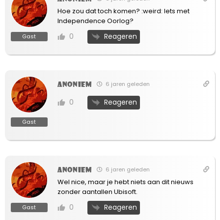
Hoe zou dat toch komen? :weird: Iets met
Independence Oorlog?
Reageren
0
Gast
Anoniem
6 jaren geleden
Reageren
0
Gast
Anoniem
6 jaren geleden
Wel nice, maar je hebt niets aan dit nieuws
zonder aantallen Ubisoft.
Reageren
0
Gast