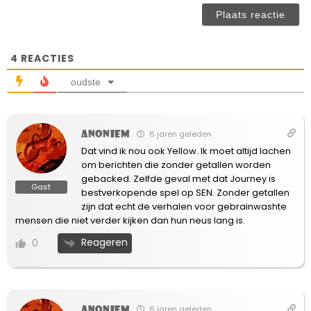
(n
ve
4
REACTIES
oudste
Anoniem
6 jaren geleden
Dat vind ik nou ook Yellow. Ik moet altijd lachen
om berichten die zonder getallen worden
gebacked. Zelfde geval met dat Journey is
Gast
bestverkopende spel op SEN. Zonder getallen
zijn dat echt de verhalen voor gebrainwashte
mensen die niet verder kijken dan hun neus lang is.
Reageren
0
Anoniem
6 jaren geleden