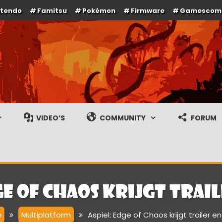
ntendo
Famitsu
Pokémon
Firmware
Gamescom
e en gameplay streams
VIDEO’S
COMMUNITY
FORUM
ge of Chaos krijgt trai
e
Multiplatform
Aspiel: Edge of Chaos krijgt trailer 