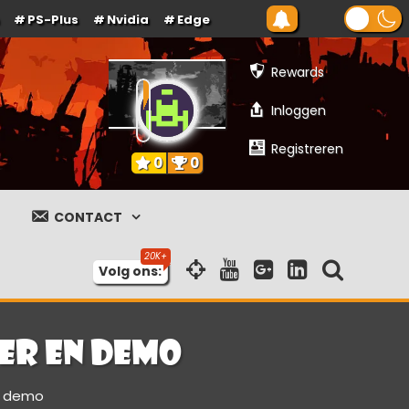
PS-Plus
Nvidia
Edge
Rewards
Inloggen
Registreren
0
0
CONTACT
Volg ons:
ler en demo
en demo