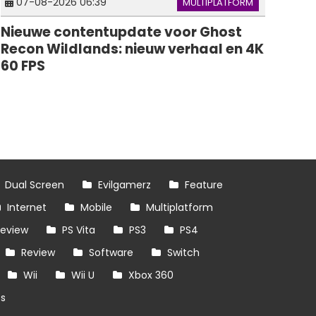
07-08-2026 06:39
MULTIPLATFORM
Nieuwe contentupdate voor Ghost
Recon Wildlands: nieuw verhaal en 4K
60 FPS
Dual Screen
Evilgamerz
Feature
Internet
Mobile
Multiplatform
review
PS Vita
PS3
PS4
Review
Software
Switch
Wii
Wii U
Xbox 360
es