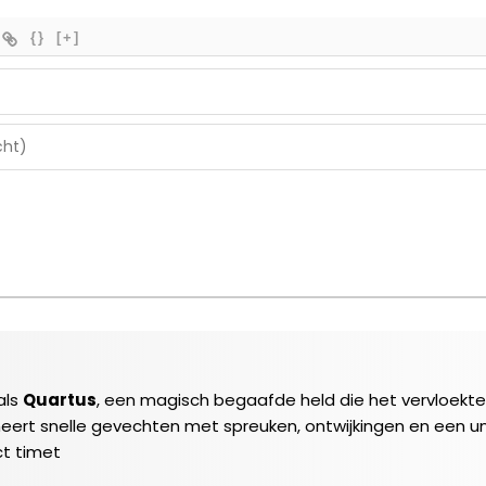
{}
[+]
als
Quartus
, een magisch begaafde held die het vervloekt
rt snelle gevechten met spreuken, ontwijkingen en een u
ct timet