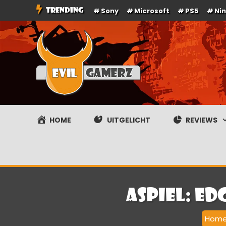
Ga
TRENDING
Sony
Microsoft
PS5
Ni
naar
de
inhoud
Evilgamerz
Het meest interessante game nieuws, reviews, coverag
HOME
UITGELICHT
REVIEWS
Aspiel: Ed
Hom