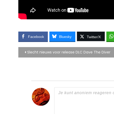
Facebook
Bluesky
Twitter/X
Bericht
Slecht nieuws voor release DLC Dave The Diver
navigatie