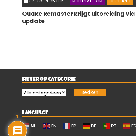
07-08-2026 11:16
MULTIPLATFORM
UITGELICHT
Quake Remaster krijgt uitbreiding via
update
FILTER OP CATEGORIE
LANGUAGE
1
NL
EN
FR
DE
PT
E