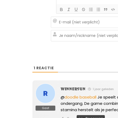
1
REACTIE
winnersun
1 jaar geleden
@
doodle baseball
Je speelt 
ondergang. De game combinee
Gast
stamina herstelt als je perfe