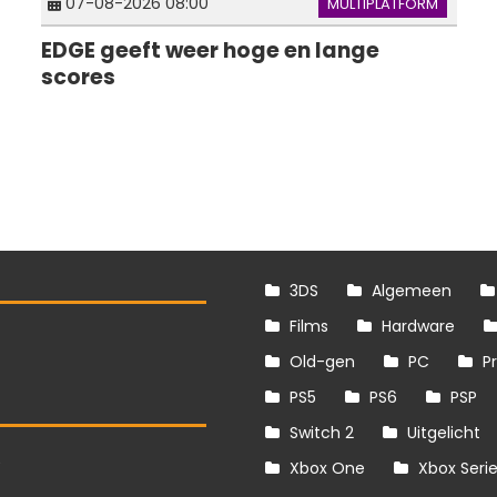
07-08-2026 08:00
MULTIPLATFORM
EDGE geeft weer hoge en lange
scores
3DS
Algemeen
Films
Hardware
Old-gen
PC
P
PS5
PS6
PSP
Switch 2
Uitgelicht
S
Xbox One
Xbox Seri