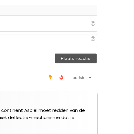
E-
mail
(niet
Je
verplicht)
naam/nickname
(niet
verplicht)
oudste
e continent Aspiel moet redden van de
niek deflectie-mechanisme dat je