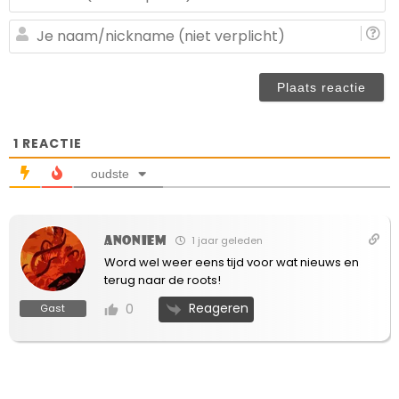
ma
(n
J
ve
n
(n
ve
1
REACTIE
oudste
Anoniem
1 jaar geleden
Word wel weer eens tijd voor wat nieuws en
terug naar de roots!
Reageren
0
Gast