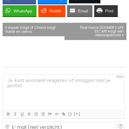
WhatsApp
Reddit
Email
Print
Bericht
Aspiel: Edge of Chaos krijgt
Pixel Horror DOOMER’s LIFE
ESCAPE krijgt een
trailer en demo
releaseperiode
navigatie
3000
{}
[+]
E-