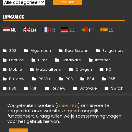
LANGUAGE
NL
EN
FR
DE
PT
ES
3DS
Algemeen
Dual Screen
Evilgamerz
Feature
Films
Hardware
Internet
Mobile
Multiplatform
Old-gen
PC
Preview
PS Vita
PS3
PS4
PS5
PS6
PSP
Review
Software
Switch
Switch 2
Uitgelicht
Wii
Wii U
We gebruiken cookies (
meer info
) om ervoor te
Xbox 360
Xbox One
Xbox Series
zorgen dat onze website zo goed mogelijk
functioneert. Graag willen we je toestemming vragen
voor het gebruik hiervan.
1
Info
Disclaimer
Cookies
Adverteren