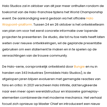
Halo Studios zal in oktober van dit jaar meer onthullen rondom de
toekomst van de Halo-franchise tijdens het World Championship
event. De aankondiging werd gedaan via het officiële
Halo
Waypoint-platform
. Tussen 24 en 26 oktober is het ontwikkelteam
van plan om voor het eerst concrete informatie over lopende
projecten te presenteren. De studio, die tot nu toe niets heeft laten
weten over nieuwe ontwikkelingen, wil de geplande presentatie
gebruiken om een ​​statement te maken en in te spelen op de
verwachtingen van de trouwe community.
De Halo-serie, oorspronkelijk ontwikkeld door
Bungie
en nu in
handen van 343 Industries (inmiddels Halo Studios), is de
afgelopen jaren blijven evolueren met gemengde reacties van
fans en critici. In 2021 verscheen Halo Infinite, dat terugkeerde
naar een meer open wereldstructuur en klassieke gameplay-
elementen combineerde met moderne mechanics. Het verhaal
focust zich opnieuw op Master Chief en introduceert een nieuw