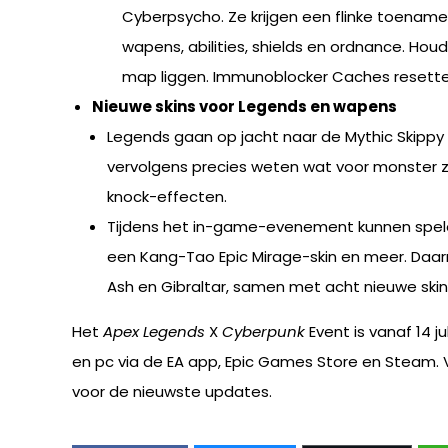
Cyberpsycho. Ze krijgen een flinke toenam
wapens, abilities, shields en ordnance. Ho
map liggen. Immunoblocker Caches resetten
Nieuwe skins voor Legends en wapens
Legends gaan op jacht naar de Mythic Skippy A
vervolgens precies weten wat voor monster ze
knock-effecten.
Tijdens het in-game-evenement kunnen speler
een Kang-Tao Epic Mirage-skin en meer. Daarn
Ash en Gibraltar, samen met acht nieuwe skins
Het
Apex Legends
X
Cyberpunk
Event is vanaf 14 j
en pc via de EA app, Epic Games Store en Steam.
voor de nieuwste updates.