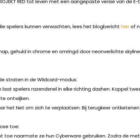
PROJEKT RED tot leven met een aangepaste versie van de E
die spelers kunnen verwachten, lees het blogbericht
hier
of n
ap, gehuld in chrome en omringd door neonverlichte skylines
 straten in de Wildcard-modus:
n laat spelers razendsnel in elke richting dashen. Koppel t
te ontwijken.
ar het Net om zich te verplaatsen. Bij terugkeer ontketenen
ose toe:
toe naarmate ze hun Cyberware gebruiken. Zodra de meter zij