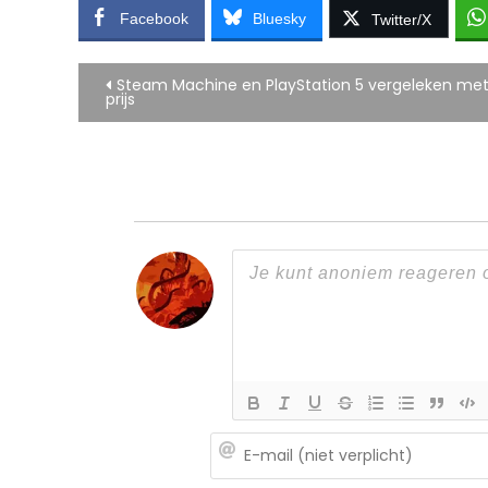
Facebook
Bluesky
Twitter/X
Bericht
Steam Machine en PlayStation 5 vergeleken met 
prijs
navigatie