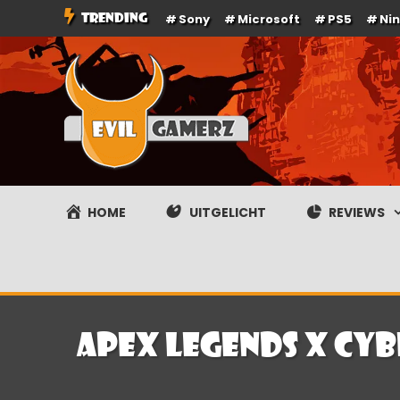
Ga
TRENDING
Sony
Microsoft
PS5
Ni
naar
de
inhoud
Evilgamerz
Het meest interessante game nieuws, reviews, coverag
HOME
UITGELICHT
REVIEWS
Apex Legends X Cy