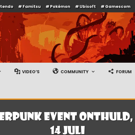
ntendo
Famitsu
Pokémon
Ubisoft
Gamescom
e en gameplay streams
VIDEO’S
COMMUNITY
FORUM
berpunk Event onthuld,
14 juli