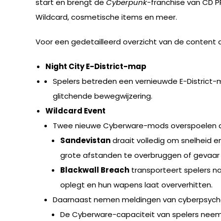
start en brengt de
Cyberpunk
-franchise van CD 
Wildcard, cosmetische items en meer.
Voor een gedetailleerd overzicht van de content 
Night City E-District-map
Spelers betreden een vernieuwde E-District-m
glitchende bewegwijzering.
Wildcard Event
Twee nieuwe Cyberware-mods overspoelen de
Sandevistan
draait volledig om snelheid e
grote afstanden te overbruggen of gevaar 
Blackwall Breach
transporteert spelers na
oplegt en hun wapens laat oververhitten.
Daarnaast nemen meldingen van cyberpsych
De Cyberware-capaciteit van spelers neemt 