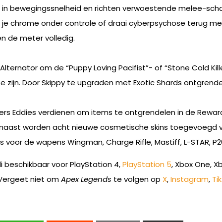
e in bewegingssnelheid en richten verwoestende melee-scha
ud je chrome onder controle of draai cyberpsychose terug m
 de meter volledig.
lternator om de “Puppy Loving Pacifist”- of “Stone Cold Kill
 zijn. Door Skippy te upgraden met Exotic Shards ontgrende
s Eddies verdienen om items te ontgrendelen in de Rewards
aast worden acht nieuwe cosmetische skins toegevoegd voor
 voor de wapens Wingman, Charge Rifle, Mastiff, L-STAR, P20
uli beschikbaar voor PlayStation 4,
PlayStation 5
, Xbox One, X
 Vergeet niet om
Apex Legends
te volgen op
X
,
Instagram
,
Ti