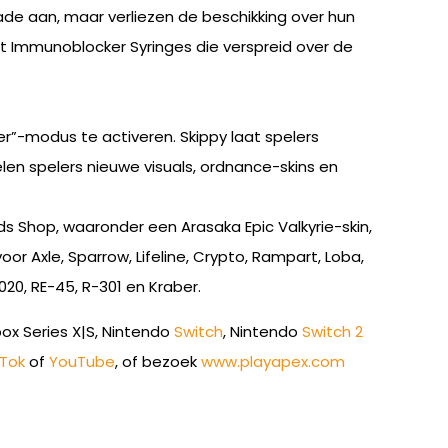
de aan, maar verliezen de beschikking over hun
et Immunoblocker Syringes die verspreid over de
er”-modus te activeren. Skippy laat spelers
len spelers nieuwe visuals, ordnance-skins en
 Shop, waaronder een Arasaka Epic Valkyrie-skin,
 Axle, Sparrow, Lifeline, Crypto, Rampart, Loba,
20, RE-45, R-301 en Kraber.
box Series X|S, Nintendo
Switch
, Nintendo
Switch 2
kTok
of
YouTube
, of bezoek
www.playapex.com