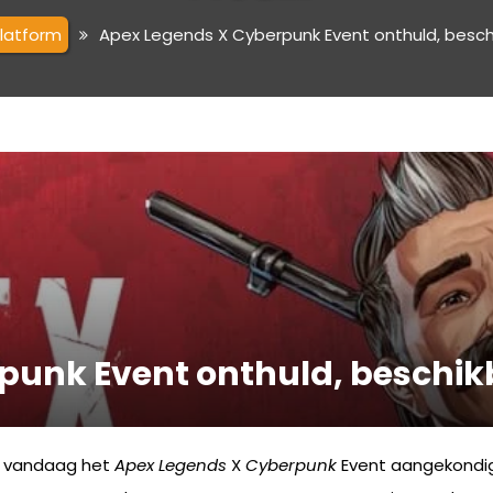
platform
Apex Legends X Cyberpunk Event onthuld, beschik
unk Event onthuld, beschikba
 vandaag het
Apex Legends
X
Cyberpunk
Event aangekondig