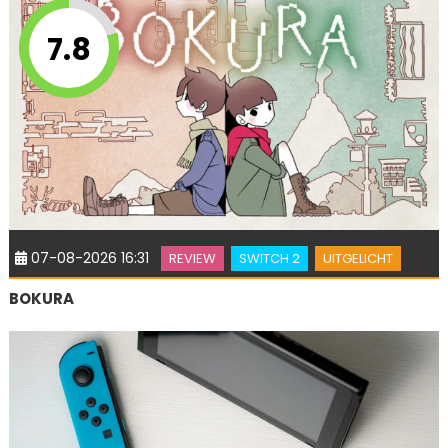
7.8
07-08-2026 16:31
REVIEW
SWITCH 2
UITGELICHT
BOKURA