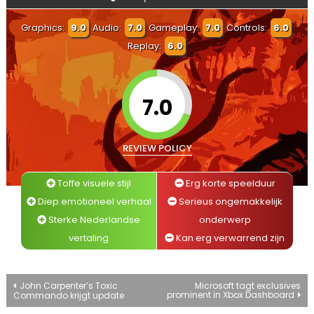
Graphics:
9.0
Audio:
7.0
Gameplay:
7.0
Controls:
6.0
Replay:
6.0
7.0
REVIEW POLICY
Toffe visuele stijl
Erg korte speelduur
Diep emotioneel verhaal
Serieus ongemakkelijk
Sterke Nederlandse
onderwerp
vertaling
Kan erg verwarrend zijn
Bericht
John Carpenter’s Toxic
Microsoft tagt exclusives
prominent in Xbox Dashboard
Commando krijgt update