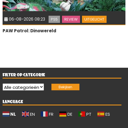
06-08-2026 08:23
PS5
REVIEW
UITGELICHT
PAW Patrol: Dinowereld
FILTER OP CATEGORIE
LANGUAGE
NL
EN
FR
DE
PT
ES