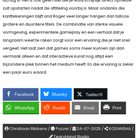
luchtig is. Het is ook geen titel die je waarschijnlijk direct opnieuw
zult opstarten nadat de aftiteling voorbij is. Maar ondanks die
kanttekeningen blijft and Roger veel langer hangen dan talloze
grotere en duurdere titels. De combinatie van sterke visuele
vormgeving, experimentele gameplay en een verhaal dat je
langzaam weet te raken zorgt voor een ervaring die je niet snel
vergeet. Het laat zien dat games soms meer kunnen zijn dan
vermaak alleen en dat interactieve kunst nog altijd een
bijzondere plek binnen het medium heeft. En die ervaring is zeker
een paar euro waard.
Facebook
Bluesky
Twitter/X
WhatsApp
Reddit
Email
Print
Christiaan Ribbens /
Puzzel /
24-07-2025 /
KODANSHA /
TearyHand Studio