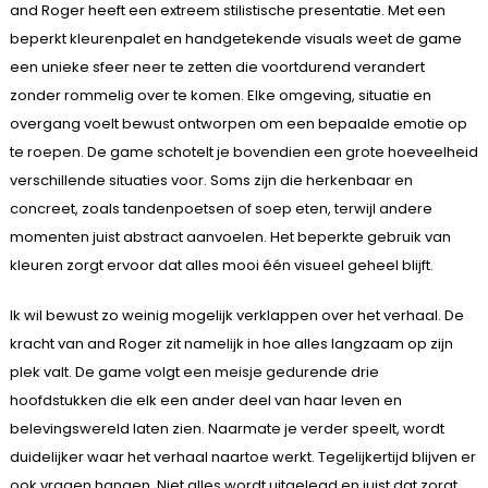
and Roger heeft een extreem stilistische presentatie. Met een
beperkt kleurenpalet en handgetekende visuals weet de game
een unieke sfeer neer te zetten die voortdurend verandert
zonder rommelig over te komen. Elke omgeving, situatie en
overgang voelt bewust ontworpen om een bepaalde emotie op
te roepen. De game schotelt je bovendien een grote hoeveelheid
verschillende situaties voor. Soms zijn die herkenbaar en
concreet, zoals tandenpoetsen of soep eten, terwijl andere
momenten juist abstract aanvoelen. Het beperkte gebruik van
kleuren zorgt ervoor dat alles mooi één visueel geheel blijft.
Ik wil bewust zo weinig mogelijk verklappen over het verhaal. De
kracht van and Roger zit namelijk in hoe alles langzaam op zijn
plek valt. De game volgt een meisje gedurende drie
hoofdstukken die elk een ander deel van haar leven en
belevingswereld laten zien. Naarmate je verder speelt, wordt
duidelijker waar het verhaal naartoe werkt. Tegelijkertijd blijven er
ook vragen hangen. Niet alles wordt uitgelegd en juist dat zorgt