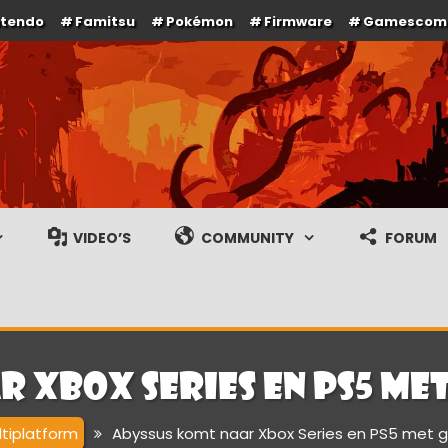
ntendo
Famitsu
Pokémon
Firmware
Gamescom
e en gameplay streams
VIDEO’S
COMMUNITY
FORUM
 Xbox Series en PS5 met
ltiplatform
Abyssus komt naar Xbox Series en PS5 met gr