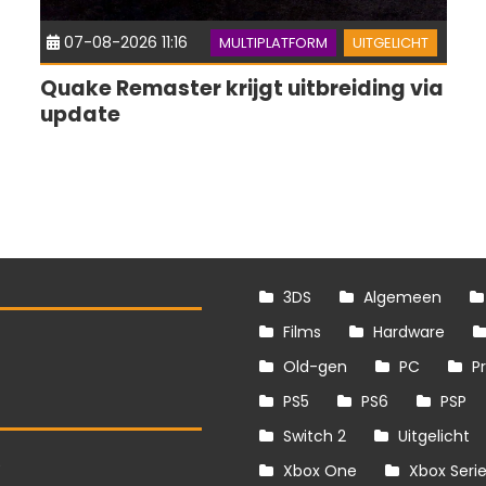
07-08-2026 11:16
MULTIPLATFORM
UITGELICHT
Quake Remaster krijgt uitbreiding via
update
3DS
Algemeen
Films
Hardware
Old-gen
PC
P
PS5
PS6
PSP
Switch 2
Uitgelicht
S
Xbox One
Xbox Seri