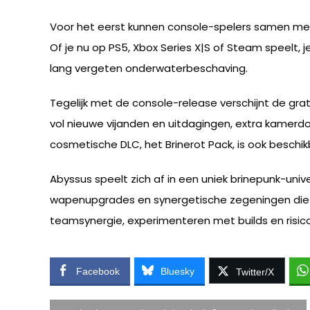
Voor het eerst kunnen console-spelers samen met
Of je nu op PS5, Xbox Series X|S of Steam speelt, 
lang vergeten onderwaterbeschaving.
Tegelijk met de console-release verschijnt de gr
vol nieuwe vijanden en uitdagingen, extra kame
cosmetische DLC, het Brinerot Pack, is ook beschikbaa
Abyssus speelt zich af in een uniek brinepunk-un
wapenupgrades en synergetische zegeningen die e
teamsynergie, experimenteren met builds en risi
Facebook
Bluesky
Twitter/X