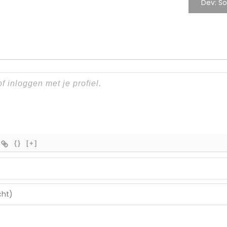
Dev: So
{}
[+]