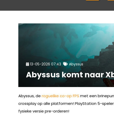
13-05-2026 07:43
Abyssus
Abyssus komt naar Xbo
Abyssus, de
roguelike
co-op
FPS
met een brinepun
crossplay op alle platformen! PlayStation 5-speler
fysieke versie pre-orderen!