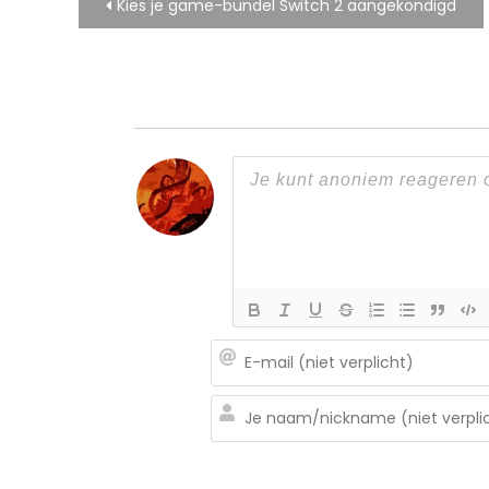
Bericht
Kies je game-bundel Switch 2 aangekondigd
navigatie