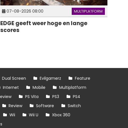
07-08-2026 08:00
MULTIPLATFORM
EDGE geeft weer hoge en lange
scores
Dual Screen
Evilgamerz
Feature
Internet
Mobile
Multiplatform
review
PS Vita
PS3
PS4
Review
Software
Switch
Wii
Wii U
Xbox 360
es