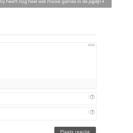
ny heeft nog heel wat mooie games in de pijplijn
3000
E-
mail
(niet
Je
verplicht)
naam/nickname
(niet
verplicht)