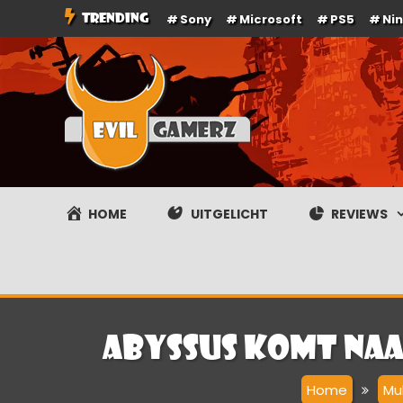
Ga
TRENDING
Sony
Microsoft
PS5
Ni
naar
de
inhoud
Evilgamerz
Het meest interessante game nieuws, reviews, coverag
HOME
UITGELICHT
REVIEWS
Abyssus komt naar
Home
Mu