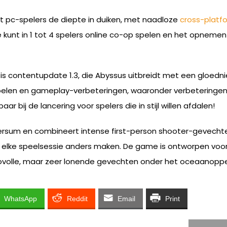
 pc-spelers de diepte in duiken, met naadloze
cross-platf
je kunt in 1 tot 4 spelers online co-op spelen en het opneme
atis contentupdate 1.3, die Abyssus uitbreidt met een gloe
rdoelen en gameplay-verbeteringen, waaronder verbetering
r bij de lancering voor spelers die in stijl willen afdalen!
iversum en combineert intense first-person shooter-gevech
lke speelsessie anders maken. De game is ontworpen voor 
covolle, maar zeer lonende gevechten onder het oceaanoppe
WhatsApp
Reddit
Email
Print