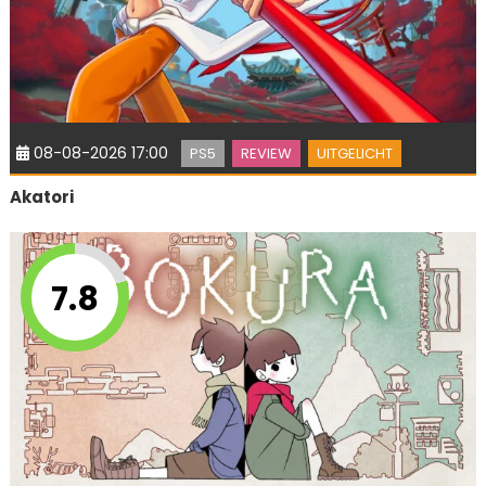
08-08-2026 17:00
PS5
REVIEW
UITGELICHT
Akatori
7.8