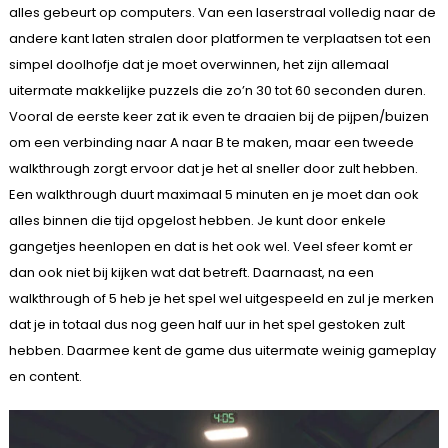
alles gebeurt op computers. Van een laserstraal volledig naar de
andere kant laten stralen door platformen te verplaatsen tot een
simpel doolhofje dat je moet overwinnen, het zijn allemaal
uitermate makkelijke puzzels die zo’n 30 tot 60 seconden duren.
Vooral de eerste keer zat ik even te draaien bij de pijpen/buizen
om een verbinding naar A naar B te maken, maar een tweede
walkthrough zorgt ervoor dat je het al sneller door zult hebben.
Een walkthrough duurt maximaal 5 minuten en je moet dan ook
alles binnen die tijd opgelost hebben. Je kunt door enkele
gangetjes heenlopen en dat is het ook wel. Veel sfeer komt er
dan ook niet bij kijken wat dat betreft. Daarnaast, na een
walkthrough of 5 heb je het spel wel uitgespeeld en zul je merken
dat je in totaal dus nog geen half uur in het spel gestoken zult
hebben. Daarmee kent de game dus uitermate weinig gameplay
en content.