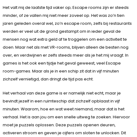
Het valt mij de laatste tijd vaker op; Escape rooms zijn er steeds
minder, of ze vallen mij niet meer zoveel op. Het was zo’n tien
jaren geleden overal wel, zo’n escape room, zelfs bij restaurants
werden er veel uit de grond gestampt om in ieder geval de
mensen nog wat extra geld af te troggelen om een activiteit te
doen. Maar net als met VR-rooms, blijven alleen de besten nog
over, en verdwijnen er zelfs steeds meer als je het mij vraagt. In
games is het ook een tijdje het geval geweest, veel Escape
room-games. Maar als je in een schip zit dat in vijf minuten
zichzelf vernietigd, dan dringt de tijd pas echt.
Het verhaal van deze game is er namelijk niet echt, maar je
bevindt jezelf in een ruimteschip dat zichzelf opblaast in vijf
minuten. Waarom, hoe en wat weet niemand, maar dat is het
verhaal. Het is aan jou om een snelle uitweg te zoeken. Hiervoor
moet je puzzels oplossen. Deze puzzels openen deuren,
activeren stroom en geven je cijfers om sloten te unlocken. Dit