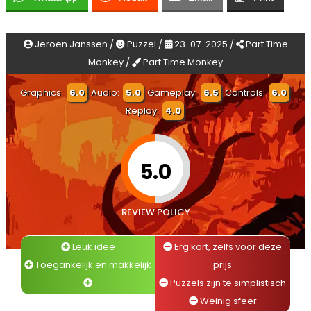
Jeroen Janssen /
Puzzel /
23-07-2025 /
Part Time
Monkey /
Part Time Monkey
Graphics:
6.0
Audio:
5.0
Gameplay:
6.5
Controls:
6.0
Replay:
4.0
5.0
REVIEW POLICY
Leuk idee
Erg kort, zelfs voor deze
Toegankelijk en makkelijk
prijs
Puzzels zijn te simplistisch
Weinig sfeer