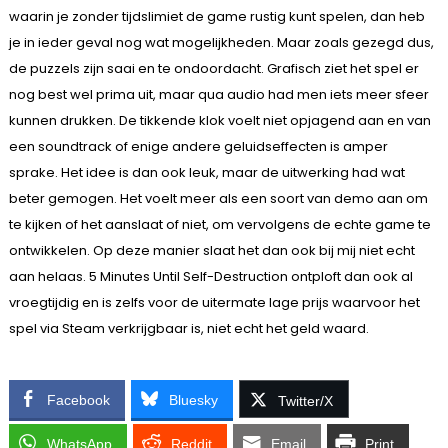
waarin je zonder tijdslimiet de game rustig kunt spelen, dan heb
je in ieder geval nog wat mogelijkheden. Maar zoals gezegd dus,
de puzzels zijn saai en te ondoordacht. Grafisch ziet het spel er
nog best wel prima uit, maar qua audio had men iets meer sfeer
kunnen drukken. De tikkende klok voelt niet opjagend aan en van
een soundtrack of enige andere geluidseffecten is amper
sprake. Het idee is dan ook leuk, maar de uitwerking had wat
beter gemogen. Het voelt meer als een soort van demo aan om
te kijken of het aanslaat of niet, om vervolgens de echte game te
ontwikkelen. Op deze manier slaat het dan ook bij mij niet echt
aan helaas. 5 Minutes Until Self-Destruction ontploft dan ook al
vroegtijdig en is zelfs voor de uitermate lage prijs waarvoor het
spel via Steam verkrijgbaar is, niet echt het geld waard.
Facebook
Bluesky
Twitter/X
WhatsApp
Reddit
Email
Print