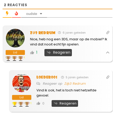
2
REACTIES
oudste
Z@3 Redrum
6 jaren geleden
Nice, heb nog een 3DS, maar op de mobiel? Ik
vind dat nooit echt fijn spelen.
Reageren
1
Lid
loeder001
5 jaren geleden
Reageer op
Z@3 Redrum
Vind ik ook, het is toch niet hetzelfde
gevoel.
Lid
Reageren
0