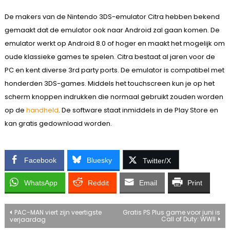
De makers van de Nintendo 3DS-emulator Citra hebben bekend
gemaakt dat de emulator ook naar Android zal gaan komen. De
emulator werkt op Android 8.0 of hoger en maakt het mogelijk om
oude klassieke games te spelen. Citra bestaat al jaren voor de
PC en kent diverse 3rd party ports. De emulator is compatibel met
honderden 3DS-games. Middels het touchscreen kun je op het
scherm knoppen indrukken die normaal gebruikt zouden worden
op de
handheld
. De software staat inmiddels in de Play Store en
kan gratis gedownload worden.
Facebook
Bluesky
Twitter/X
WhatsApp
Reddit
Email
Print
Bericht
PAC-MAN viert zijn veertigste
Gratis PS Plus game voor juni is
Call of Duty: WWII
verjaardag