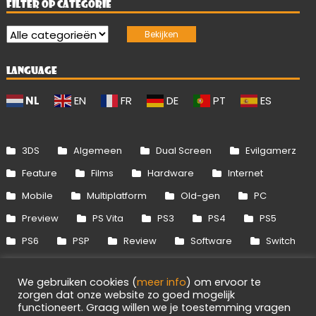
FILTER OP CATEGORIE
LANGUAGE
NL
EN
FR
DE
PT
ES
3DS
Algemeen
Dual Screen
Evilgamerz
Feature
Films
Hardware
Internet
Mobile
Multiplatform
Old-gen
PC
Preview
PS Vita
PS3
PS4
PS5
PS6
PSP
Review
Software
Switch
Switch 2
Uitgelicht
Wii
Wii U
We gebruiken cookies (
meer info
) om ervoor te
Xbox 360
Xbox One
Xbox Series
zorgen dat onze website zo goed mogelijk
functioneert. Graag willen we je toestemming vragen