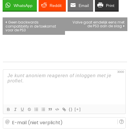
WhatsApp
Reddit
Email
Print
Bericht
Geen backwards
Valve gaat eindelijk eens met
de PS3 aan de slag
compatibility in de toekomst
voor de PS3
navigatie
3000
{}
[+]
E-
ma