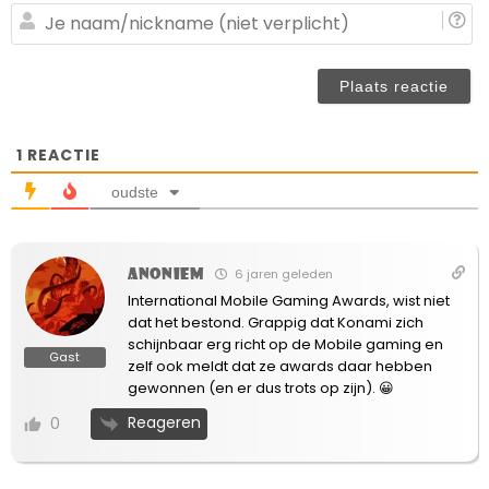
(n
J
ve
n
(n
ve
1
REACTIE
oudste
Anoniem
6 jaren geleden
International Mobile Gaming Awards, wist niet
dat het bestond. Grappig dat Konami zich
schijnbaar erg richt op de Mobile gaming en
Gast
zelf ook meldt dat ze awards daar hebben
gewonnen (en er dus trots op zijn). 😀
Reageren
0