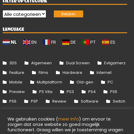
FILTER OP CATEGORIE
LANGUAGE
NL
EN
FR
DE
PT
ES
3DS
Algemeen
Dual Screen
Evilgamerz
Feature
Films
Hardware
Internet
Mobile
Multiplatform
Old-gen
PC
Preview
PS Vita
PS3
PS4
PS5
PS6
PSP
Review
Software
Switch
Switch 2
Uitgelicht
Wii
Wii U
We gebruiken cookies (
meer info
) om ervoor te
Xbox 360
Xbox One
Xbox Series
zorgen dat onze website zo goed mogelijk
functioneert. Graag willen we je toestemming vragen