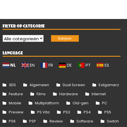
FILTER OP CATEGORIE
LANGUAGE
NL
EN
FR
DE
PT
ES
3DS
Algemeen
Dual Screen
Evilgamerz
Feature
Films
Hardware
Internet
Mobile
Multiplatform
Old-gen
PC
Preview
PS Vita
PS3
PS4
PS5
PS6
PSP
Review
Software
Switch