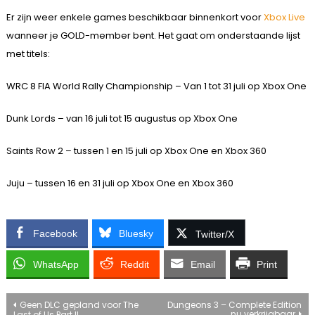
Er zijn weer enkele games beschikbaar binnenkort voor
Xbox Live
wanneer je GOLD-member bent. Het gaat om onderstaande lijst
met titels:
WRC 8 FIA World Rally Championship – Van 1 tot 31 juli op Xbox One
Dunk Lords – van 16 juli tot 15 augustus op Xbox One
Saints Row 2 – tussen 1 en 15 juli op Xbox One en Xbox 360
Juju – tussen 16 en 31 juli op Xbox One en Xbox 360
Facebook
Bluesky
Twitter/X
WhatsApp
Reddit
Email
Print
Bericht
Geen DLC gepland voor The
Dungeons 3 – Complete Edition
nu verkrijgbaar
Last of Us Part II