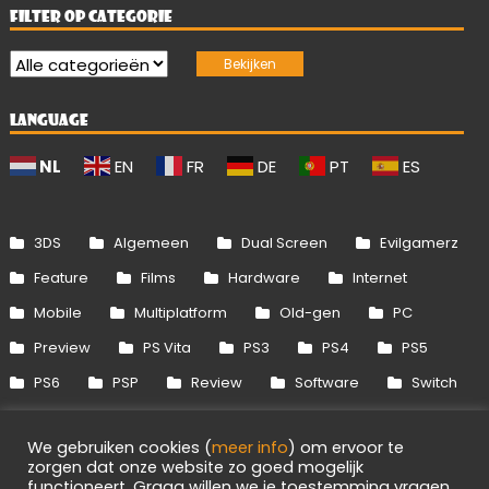
FILTER OP CATEGORIE
LANGUAGE
NL
EN
FR
DE
PT
ES
3DS
Algemeen
Dual Screen
Evilgamerz
Feature
Films
Hardware
Internet
Mobile
Multiplatform
Old-gen
PC
Preview
PS Vita
PS3
PS4
PS5
PS6
PSP
Review
Software
Switch
Switch 2
Uitgelicht
Wii
Wii U
We gebruiken cookies (
meer info
) om ervoor te
Xbox 360
Xbox One
Xbox Series
zorgen dat onze website zo goed mogelijk
functioneert. Graag willen we je toestemming vragen