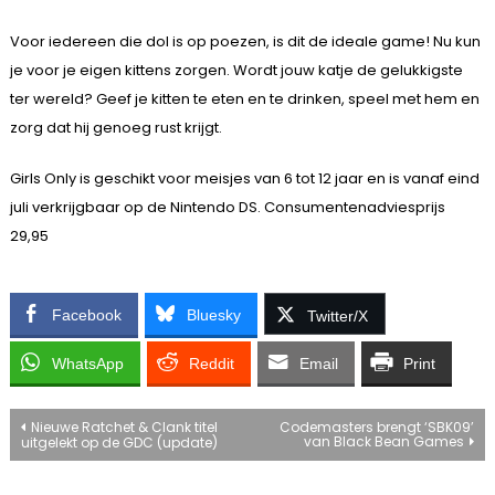
Voor iedereen die dol is op poezen, is dit de ideale game! Nu kun
je voor je eigen kittens zorgen. Wordt jouw katje de gelukkigste
ter wereld? Geef je kitten te eten en te drinken, speel met hem en
zorg dat hij genoeg rust krijgt.
Girls Only is geschikt voor meisjes van 6 tot 12 jaar en is vanaf eind
juli verkrijgbaar op de Nintendo DS. Consumentenadviesprijs
29,95
Facebook
Bluesky
Twitter/X
WhatsApp
Reddit
Email
Print
Bericht
Nieuwe Ratchet & Clank titel
Codemasters brengt ‘SBK09’
van Black Bean Games
uitgelekt op de GDC (update)
navigatie